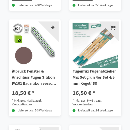
Lieferzeit ca. 2-3 Werktage
Lieferzeit ca. 2-3 Werktage
illbruck Fenster &
Fugenfux Fugenabzieher
Anschluss Fugen Silikon
Mix Set grün 4er Set 4/5
FA101 Bausilikon versch.
mm Kegel/ S8
Größen
18,50 € *
16,50 € *
*
inkl. ges. MwSt.
zzgl.
*
inkl. ges. MwSt.
zzgl.
Versandkosten
Versandkosten
Lieferzeit ca. 2-3 Werktage
Lieferzeit ca. 2-3 Werktage