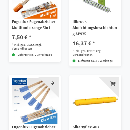
Fugenfux Fugenabzieher
illbruck
Multitool orange 5in1
Abdichtungsbeschichtun
g SP925
7,50 € *
16,37 € *
*
inkl. ges. MwSt.
zzgl.
Versandkosten
*
inkl. ges. MwSt.
zzgl.
Versandkosten
Lieferzeit ca. 2-3 Werktage
Lieferzeit ca. 2-3 Werktage
Fugenfux Fugenabzieher
SikaHyflex-402