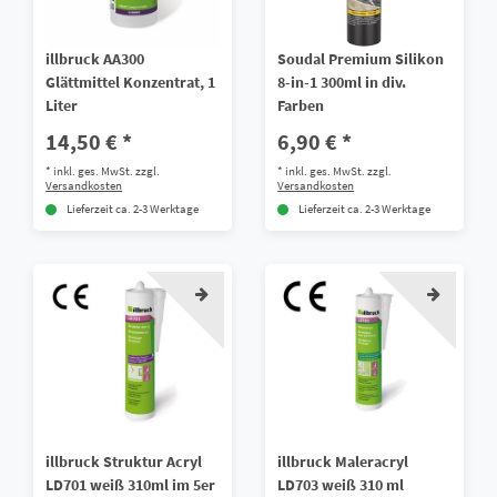
illbruck AA300
Soudal Premium Silikon
Glättmittel Konzentrat, 1
8-in-1 300ml in div.
Liter
Farben
14,50 € *
6,90 € *
*
inkl. ges. MwSt.
zzgl.
*
inkl. ges. MwSt.
zzgl.
Versandkosten
Versandkosten
Lieferzeit ca. 2-3 Werktage
Lieferzeit ca. 2-3 Werktage
illbruck Struktur Acryl
illbruck Maleracryl
LD701 weiß 310ml im 5er
LD703 weiß 310 ml