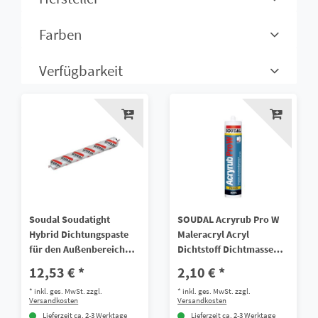
Farben
Verfügbarkeit
Soudal Soudatight
SOUDAL Acryrub Pro W
Hybrid Dichtungspaste
Maleracryl Acryl
für den Außenbereich
Dichtstoff Dichtmasse
600 ml
Anschluss
12,53 € *
2,10 € *
Fugendichtstoff weiß 310
*
inkl. ges. MwSt.
zzgl.
*
inkl. ges. MwSt.
zzgl.
ml
Versandkosten
Versandkosten
Lieferzeit ca. 2-3 Werktage
Lieferzeit ca. 2-3 Werktage