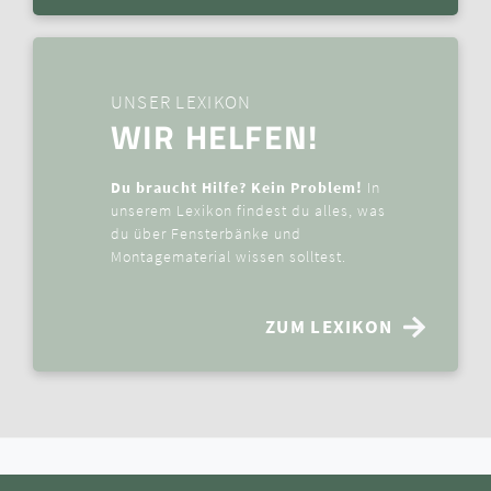
UNSER LEXIKON
WIR HELFEN!
Du braucht Hilfe? Kein Problem!
In
unserem Lexikon findest du alles, was
du über Fensterbänke und
Montagematerial wissen solltest.
ZUM LEXIKON