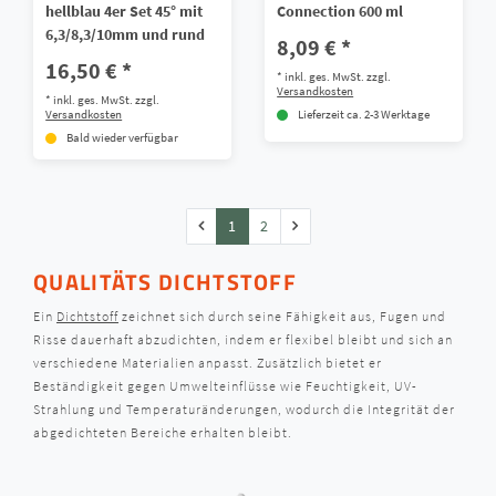
hellblau 4er Set 45° mit
Connection 600 ml
6,3/8,3/10mm und rund
8,09 € *
16,50 € *
*
inkl. ges. MwSt.
zzgl.
Versandkosten
*
inkl. ges. MwSt.
zzgl.
Versandkosten
Lieferzeit ca. 2-3 Werktage
Bald wieder verfügbar
1
2
QUALITÄTS DICHTSTOFF
Ein
Dichtstoff
zeichnet sich durch seine Fähigkeit aus, Fugen und
Risse dauerhaft abzudichten, indem er flexibel bleibt und sich an
verschiedene Materialien anpasst. Zusätzlich bietet er
Beständigkeit gegen Umwelteinflüsse wie Feuchtigkeit, UV-
Strahlung und Temperaturänderungen, wodurch die Integrität der
abgedichteten Bereiche erhalten bleibt.