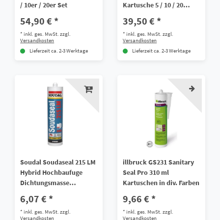
/ 10er / 20er Set
Kartusche 5 / 10 / 20
Stück
54,90 € *
39,50 € *
*
inkl. ges. MwSt.
zzgl.
*
inkl. ges. MwSt.
zzgl.
Versandkosten
Versandkosten
Lieferzeit ca. 2-3 Werktage
Lieferzeit ca. 2-3 Werktage
Soudal Soudaseal 215 LM
illbruck GS231 Sanitary
Hybrid Hochbaufuge
Seal Pro 310 ml
Dichtungsmasse
Kartuschen in div. Farben
Dichtmasse Hybrid-
6,07 € *
9,66 € *
Polymer 290 ml
*
inkl. ges. MwSt.
zzgl.
*
inkl. ges. MwSt.
zzgl.
Versandkosten
Versandkosten