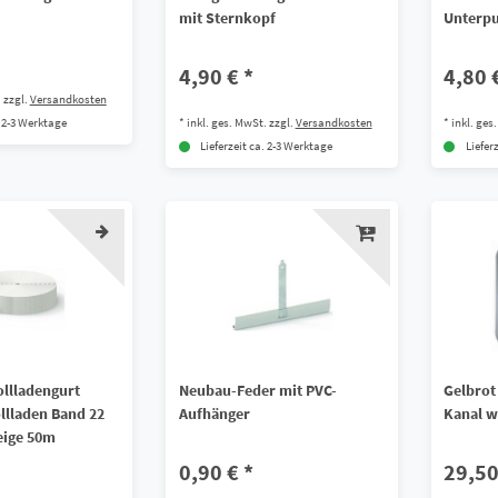
mit Sternkopf
Unterpu
4,90 € *
4,80 
.
zzgl.
Versandkosten
*
inkl. ges. MwSt.
zzgl.
Versandkosten
*
inkl. ges
. 2-3 Werktage
Lieferzeit ca. 2-3 Werktage
Liefer
llladengurt
Neubau-Feder mit PVC-
Gelbrot
llladen Band 22
Aufhänger
Kanal w
eige 50m
0,90 € *
29,50