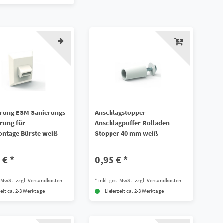
rung ESM Sanierungs-
Anschlagstopper
rung für
Anschlagpuffer Rolladen
ntage Bürste weiß
Stopper 40 mm weiß
 € *
0,95 € *
. MwSt.
zzgl.
Versandkosten
*
inkl. ges. MwSt.
zzgl.
Versandkosten
zeit ca. 2-3 Werktage
Lieferzeit ca. 2-3 Werktage