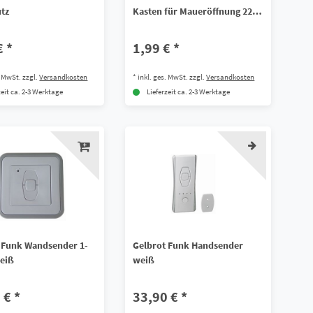
tz
Kasten für Maueröffnung 22
mm
€ *
1,99 € *
. MwSt.
zzgl.
Versandkosten
*
inkl. ges. MwSt.
zzgl.
Versandkosten
zeit ca. 2-3 Werktage
Lieferzeit ca. 2-3 Werktage
 Funk Wandsender 1-
Gelbrot Funk Handsender
eiß
weiß
 € *
33,90 € *