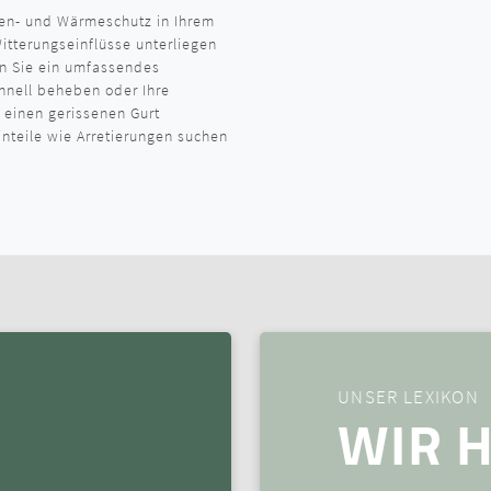
nnen- und Wärmeschutz in Ihrem
tterungseinflüsse unterliegen
den Sie ein umfassendes
chnell beheben oder Ihre
 einen gerissenen Gurt
teile wie Arretierungen suchen
UNSER LEXIKON
WIR H