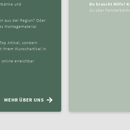
terbänke und
Du braucht Hilfe? 
du über Fensterbänke
en aus der Region? Oder
ges Montagematerial
 Top Artikel, sondern
it Ihrem Wunschartikel in
 online erreichbar.
MEHR ÜBER UNS