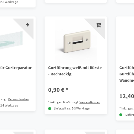
. 2-3 Werktage
für Gurtreparatur
Gurtführung weiß mit Bürste
Gurtfüh
- Rechteckig
Gurtfüh
Wandmo
0,90 € *
12,40
.
zzgl.
Versandkosten
*
inkl. ges. MwSt.
zzgl.
Versandkosten
. 2-3 Werktage
*
inkl. ges
Lieferzeit ca. 2-3 Werktage
Liefer