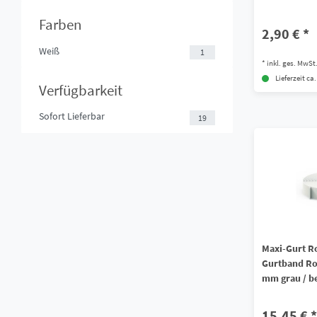
Farben
2,90 € *
Weiß
1
*
inkl. ges. MwSt
Lieferzeit ca
Verfügbarkeit
Sofort Lieferbar
19
Maxi-Gurt Ro
Gurtband Ro
mm grau / b
15,45 € *