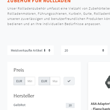
ZUBEHÖR FÜR ROLLLÄDEN
Unser Rollladenzubehör umfasst eine Vielzahl von Zubehörteilen
Rollladenmotoren, Führungsschienen, Kurbeln, Gurte, Rollladenk
unseren zuverlässigen und benutzerfreundlichen Produkten kön
bedienen und an Ihre individuellen Bedürfnisse anpassen.
Preis
EUR
EUR
Hersteller
ASA Adapterl
GelbRot
20
- Flanschant