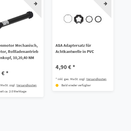
enmotor Mechanisch,
ASA Adaptersatz für
or, Rollladenantrieb
Achtkantwelle in PVC
rnkopf, 10,20,40 NM
4,90 € *
 € *
*
inkl. ges. MwSt.
zzgl.
Versandkosten
. MwSt.
zzgl.
Versandkosten
Bald wieder verfügbar
zeit ca. 2-3 Werktage