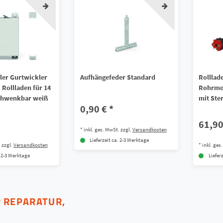
ler Gurtwickler
Aufhängefeder Standard
Rolllad
 Rollladen für 14
Rohrmot
chwenkbar weiß
mit Ste
0,90 € *
61,90
*
inkl. ges. MwSt.
zzgl.
Versandkosten
Lieferzeit ca. 2-3 Werktage
.
zzgl.
Versandkosten
*
inkl. ges
. 2-3 Werktage
Liefer
 REPARATUR,