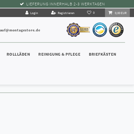
LIEFERUNG INNERHALB 2-3 WERKTAGEN
0
Login
Registrieren
0,00 EUR
kauf@montagestore.de
ROLLLÄDEN
REINIGUNG & PFLEGE
BRIEFKÄSTEN