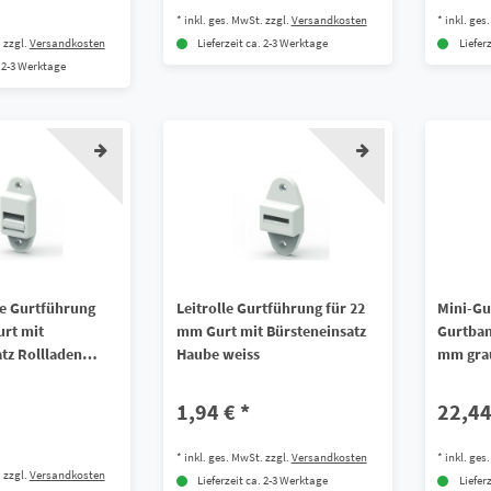
*
inkl. ges. MwSt.
zzgl.
Versandkosten
*
inkl. ges
.
zzgl.
Versandkosten
Lieferzeit ca. 2-3 Werktage
Liefer
. 2-3 Werktage
le Gurtführung
Leitrolle Gurtführung für 22
Mini-Gu
urt mit
mm Gurt mit Bürsteneinsatz
Gurtban
tz Rollladen
Haube weiss
mm grau
1,94 € *
22,44
*
inkl. ges. MwSt.
zzgl.
Versandkosten
*
inkl. ges
.
zzgl.
Versandkosten
Lieferzeit ca. 2-3 Werktage
Liefer