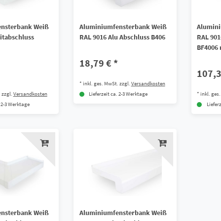
nsterbank Weiß
Aluminiumfensterbank Weiß
Alumin
itabschluss
RAL 9016 Alu Abschluss B406
RAL 901
BF4006 
Außene
18,79 € *
107,3
*
inkl. ges. MwSt.
zzgl.
Versandkosten
.
zzgl.
Versandkosten
*
inkl. ges
Lieferzeit ca. 2-3 Werktage
. 2-3 Werktage
Liefer
nsterbank Weiß
Aluminiumfensterbank Weiß