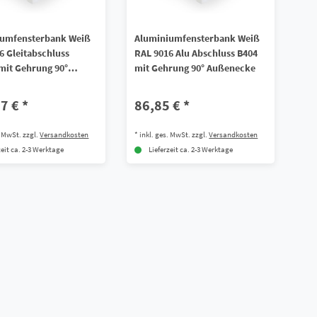
iumfensterbank Weiß
Aluminiumfensterbank Weiß
6 Gleitabschluss
RAL 9016 Alu Abschluss B404
mit Gehrung 90°
mit Gehrung 90° Außenecke
cke
7 € *
86,85 € *
. MwSt.
zzgl.
Versandkosten
*
inkl. ges. MwSt.
zzgl.
Versandkosten
zeit ca. 2-3 Werktage
Lieferzeit ca. 2-3 Werktage