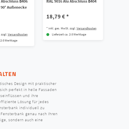
 Abschluss B406
RAL 9016 Alu Abschluss B404
 90° Außenecke
18,79 € *
*
inkl. ges. MwSt.
zzgl.
Versandkosten
.
zzgl.
Versandkosten
Lieferzeit ca. 2-3 Werktage
. 2-3 Werktage
LTEN
isches Design mit praktischer
 sich perfekt in helle Fassaden
gseinflüssen und ihre
ffiziente Lösung für jedes
sterbank individuell zu
 Fensterbank genau nach Ihren
tige, sondern auch eine