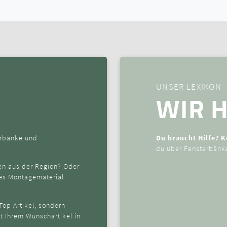
UNSER LEXIKON
WIR H
terbänke und
Du braucht Hilfe? 
du über Fensterbänke
en aus der Region? Oder
ges Montagematerial
 Top Artikel, sondern
it Ihrem Wunschartikel in