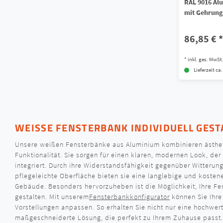
RAL 9016 Alu
mit Gehrung
86,85 € *
*
inkl. ges. MwSt
Lieferzeit ca
WEISSE FENSTERBANK INDIVIDUELL GESTA
Unsere weißen Fensterbänke aus Aluminium kombinieren ästhet
Funktionalität. Sie sorgen für einen klaren, modernen Look, der
integriert. Durch ihre Widerstandsfähigkeit gegenüber Witterun
pflegeleichte Oberfläche bieten sie eine langlebige und kostene
Gebäude. Besonders hervorzuheben ist die Möglichkeit, Ihre Fen
gestalten. Mit unserem
Fensterbankkonfigurator
können Sie Ihre
Vorstellungen anpassen. So erhalten Sie nicht nur eine hochwer
maßgeschneiderte Lösung, die perfekt zu Ihrem Zuhause passt.