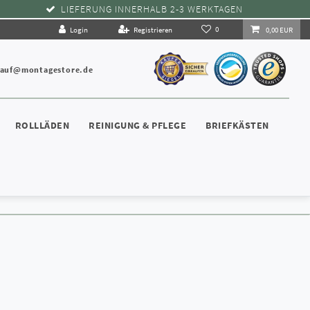
LIEFERUNG INNERHALB 2-3 WERKTAGEN
0
Login
Registrieren
0,00 EUR
kauf@montagestore.de
ROLLLÄDEN
REINIGUNG & PFLEGE
BRIEFKÄSTEN