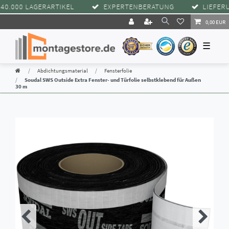
000 LAGERARTIKEL
EXPERTENBERATUNG
LIEFERUNG 
0,00 EUR
☰
Abdichtungsmaterial
Fensterfolie
Soudal SWS Outside Extra Fenster- und Türfolie selbstklebend für Außen
30 m