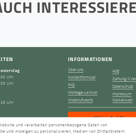
AUCH INTERESSIER
EITEN
INFORMATIONEN
Über uns
onnerstag
AGB
:00 Uhr
Kontaktformular
Zahlung & Ve
:00 Uhr
FAQ
Datenschutz
Montage-Lexikon
Impressum
Widerrufsrecht
Markenwelt
:30 Uhr
Widerruf erklären
 Website und verarbeiten personenbezogene Daten von
lte und Anzeigen zu personalisieren, Medien von Drittanbietern