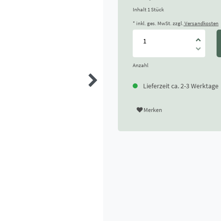
Inhalt
1
Stück
* inkl. ges. MwSt. zzgl.
Versandkosten
Anzahl
Lieferzeit ca. 2-3 Werktage
Merken