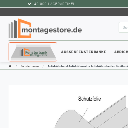
40.000 LAGERARTIKEL
KONFIGURATOR
AUSSENFENSTERBÄNKE
ABDIC
Fensterbänke
Antidröhnband Antidröhnmatte Antidröhnstreifen für Alu