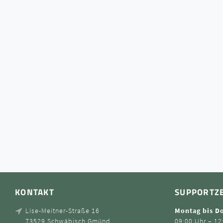
KONTAKT
SUPPORTZ
Lise-Meitner-Straße 16
Montag bis D
73529 Schwäbisch Gmünd
09:00 Uhr – 12