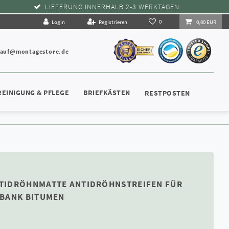
LIEFERUNG INNERHALB 2-3 WERKTAGEN
0
Login
Registrieren
0,00 EUR
kauf@montagestore.de
REINIGUNG & PFLEGE
BRIEFKÄSTEN
RESTPOSTEN
TIDRÖHNMATTE ANTIDRÖHNSTREIFEN FÜR
RBANK BITUMEN