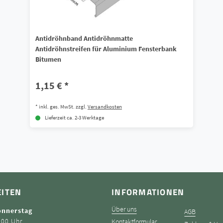
Antidröhnband Antidröhnmatte
Antidröhnstreifen für Aluminium Fensterbank
Bitumen
1,15 € *
*
inkl. ges. MwSt.
zzgl.
Versandkosten
Lieferzeit ca. 2-3 Werktage
EITEN
INFORMATIONEN
Über uns
onnerstag
AGB
:00 Uhr
Kontaktformular