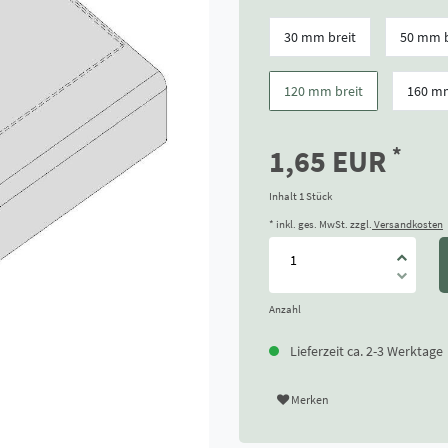
30 mm breit
50 mm b
120 mm breit
160 mm
*
1,65 EUR
Inhalt
1
Stück
* inkl. ges. MwSt. zzgl.
Versandkosten
Anzahl
Lieferzeit ca. 2-3 Werktage
Merken