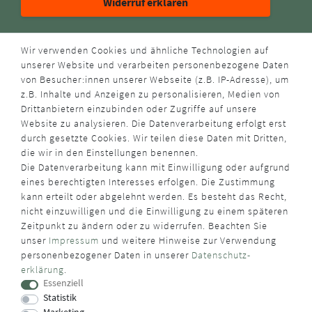
Widerruf erklären
ZAHLUNGSARTEN
Wir verwenden Cookies und ähnliche Technologien auf
unserer Website und verarbeiten personenbezogene Daten
von Besucher:innen unserer Webseite (z.B. IP-Adresse), um
z.B. Inhalte und Anzeigen zu personalisieren, Medien von
Drittanbietern einzubinden oder Zugriffe auf unsere
Website zu analysieren. Die Datenverarbeitung erfolgt erst
durch gesetzte Cookies. Wir teilen diese Daten mit Dritten,
VERSANDART
die wir in den Einstellungen benennen.
Die Datenverarbeitung kann mit Einwilligung oder aufgrund
eines berechtigten Interesses erfolgen. Die Zustimmung
kann erteilt oder abgelehnt werden. Es besteht das Recht,
nicht einzuwilligen und die Einwilligung zu einem späteren
Zeitpunkt zu ändern oder zu widerrufen. Beachten Sie
unser
Impressum
und weitere Hinweise zur Verwendung
WUSSTEN SIE SCHON?
personenbezogener Daten in unserer
Daten­schutz­
erklärung
.
Das Käufersiegel des Händlerbunds garantiert Ihnen
Essenziell
100%.-ige Zahlungssicherheit, größtmöglichen Datenschutz
Statistik
und Geld-zurück-Garantie bei Nicht- oder Falschlieferung.