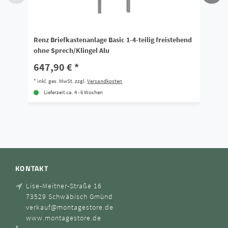
Renz Briefkastenanlage Basic 1-4-teilig freistehend
Re
ohne Sprech/Klingel Alu
Sp
647,90 € *
8
*
inkl. ges. MwSt.
zzgl.
Versandkosten
*
i
Lieferzeit ca. 4 - 6 Wochen
KONTAKT
Lise-Meitner-Straße 16
73529 Schwäbisch Gmünd
verkauf@montagestore.de
www.montagestore.de