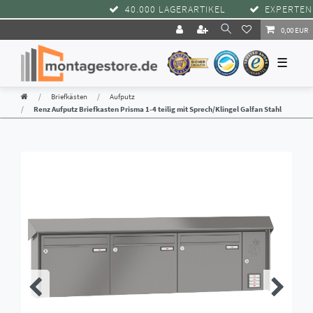
40.000 LAGERARTIKEL
EXPERTENBE
0,00 EUR
☰
Briefkästen
Aufputz
Renz Aufputz Briefkasten Prisma 1-4 teilig mit Sprech/Klingel Galfan Stahl