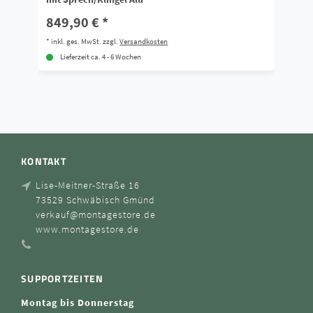
849,90 € *
7
*
inkl. ges. MwSt.
zzgl.
Versandkosten
*
i
Lieferzeit ca. 4 - 6 Wochen
KONTAKT
Lise-Meitner-Straße 16
73529 Schwäbisch Gmünd
verkauf@montagestore.de
www.montagestore.de
SUPPORTZEITEN
Montag bis Donnerstag