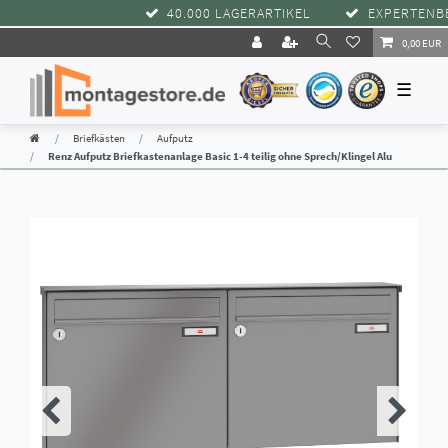
40.000 LAGERARTIKEL
EXPERTENBER
0,00 EUR
☰
Briefkästen
Aufputz
Renz Aufputz Briefkastenanlage Basic 1-4 teilig ohne Sprech/Klingel Alu