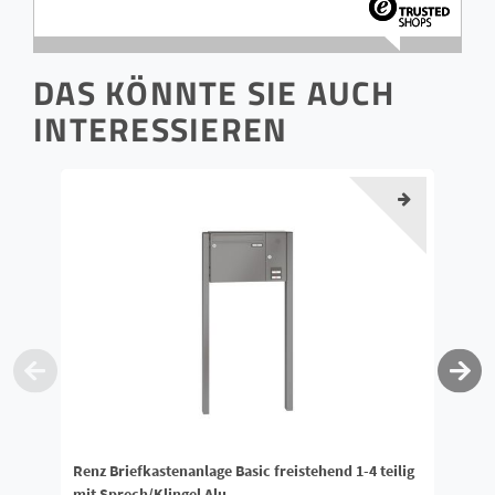
DAS KÖNNTE SIE AUCH
INTERESSIEREN
Renz Briefkastenanlage Basic freistehend 1-4 teilig
Re
mit Sprech/Klingel Alu
Sp