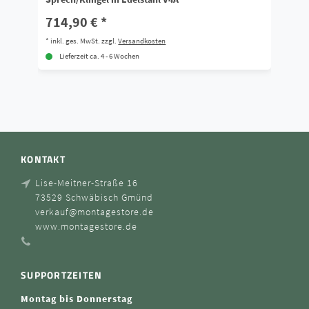
714,90 € *
1
*
inkl. ges. MwSt.
zzgl.
Versandkosten
*
i
Lieferzeit ca. 4 - 6 Wochen
KONTAKT
Lise-Meitner-Straße 16
73529 Schwäbisch Gmünd
verkauf@montagestore.de
www.montagestore.de
SUPPORTZEITEN
Montag bis Donnerstag