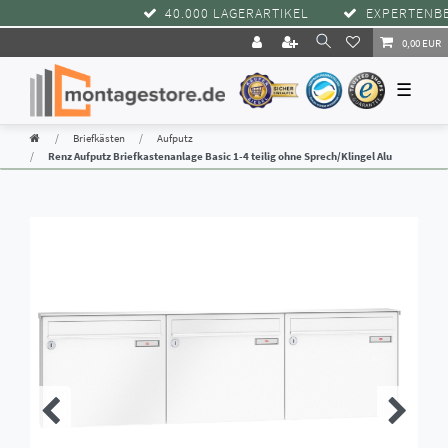
40.000 LAGERARTIKEL
EXPERTENBERA
0,00 EUR
☰
Briefkästen
Aufputz
Renz Aufputz Briefkastenanlage Basic 1-4 teilig ohne Sprech/Klingel Alu