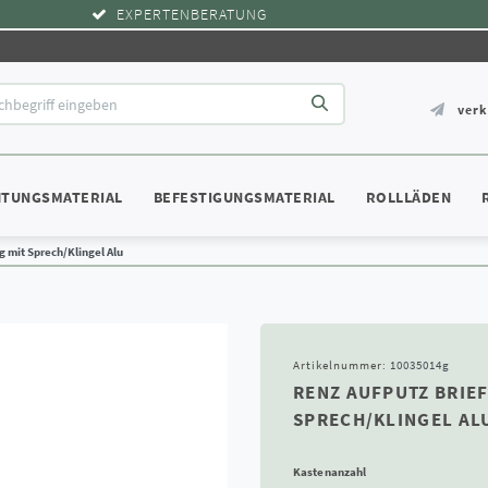
EXPERTENBERATUNG
ver
HTUNGSMATERIAL
BEFESTIGUNGSMATERIAL
ROLLLÄDEN
g mit Sprech/Klingel Alu
Artikelnummer:
10035014g
RENZ AUFPUTZ BRIEF
SPRECH/KLINGEL AL
Kastenanzahl