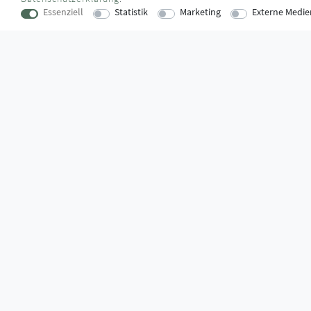
Essenziell
Statistik
Marketing
Externe Medie
KONTAKT
SUPPORTZ
Lise-Meitner-Straße 16
Montag bis D
73529 Schwäbisch Gmünd
09:00 Uhr – 12
verkauf@montagestore.de
13:00 Uhr – 17
www.montagestore.de
Freitag
09:00 Uhr – 12
WUSSTEN SIE SCHON?
Das Käufersiegel des Händlerbunds garantiert Ihnen 100%.-ige 
größtmöglichen Datenschutz und Geld-zurück-Garantie bei Nicht