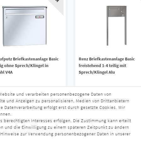
ufputz Briefkastenanlage Basic
Renz Briefkastenanlage Basic
lig ohne Sprech/Klingel in
freistehend 1-4 teilig mit
ahl V4A
Sprech/Klingel Alu
90 € *
849,90 € *
 Website und verarbeiten personenbezogene Daten von
lte und Anzeigen zu personalisieren, Medien von Drittanbietern
s. MwSt.
zzgl.
Versandkosten
*
inkl. ges. MwSt.
zzgl.
Versandkosten
e Datenverarbeitung erfolgt erst durch gesetzte Cookies. Wir
rzeit ca. 4 - 6 Wochen
Lieferzeit ca. 4 - 6 Wochen
ennen.
s berechtigten Interesses erfolgen. Die Zustimmung kann erteilt
en und die Einwilligung zu einem späteren Zeitpunkt zu ändern
 Hinweise zur Verwendung personenbezogener Daten in unserer