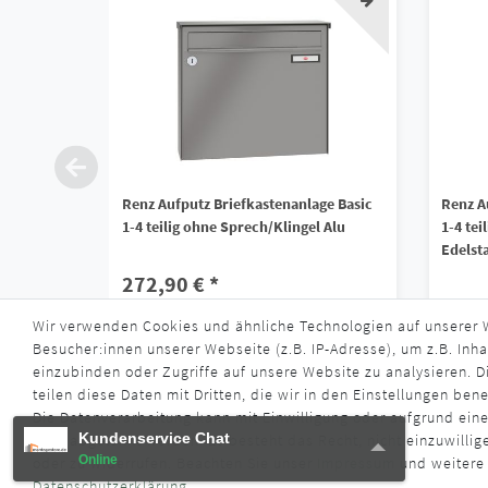
Renz Aufputz Briefkastenanlage Basic
Renz A
1-4 teilig ohne Sprech/Klingel Alu
1-4 tei
Edelst
272,90 € *
472,
Wir verwenden Cookies und ähnliche Technologien auf unserer
*
inkl. ges. MwSt.
zzgl.
Versandkosten
Besucher:innen unserer Webseite (z.B. IP-Adresse), um z.B. Inha
*
inkl. ge
Lieferzeit ca. 4 - 6 Wochen
einzubinden oder Zugriffe auf unsere Website zu analysieren. Di
Liefe
teilen diese Daten mit Dritten, die wir in den Einstellungen ben
Die Datenverarbeitung kann mit Einwilligung oder aufgrund eine
Kundenservice Chat
Kundenservice Chat
oder abgelehnt werden. Es besteht das Recht, nicht einzuwillig
Online
Online
oder zu widerrufen. Beachten Sie unser
Impressum
und weitere
Daten­schutz­erklärung
.