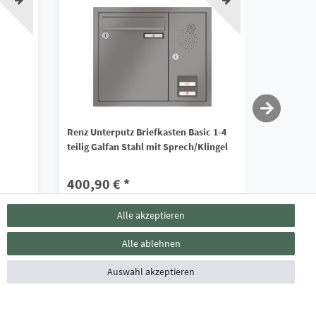
Renz Unterputz Briefkasten Basic 1-4
Renz Brie
teilig Galfan Stahl mit Sprech/Klingel
freistehe
Sprech/Kl
400,90 € *
1.471,
*
inkl. ges. MwSt.
zzgl.
Versandkosten
Alle akzeptieren
*
inkl. ges. 
Lieferzeit ca. 4 - 6 Wochen
Alle ablehnen
Lieferzei
Auswahl akzeptieren