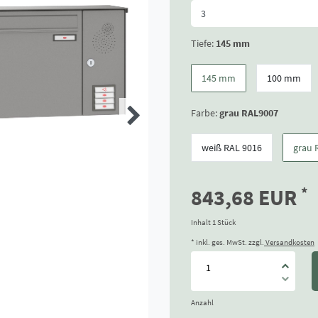
Tiefe:
145 mm
145 mm
100 mm
Farbe:
grau RAL9007
weiß RAL 9016
grau 
*
843,68 EUR
Inhalt
1
Stück
* inkl. ges. MwSt. zzgl.
Versandkosten
Anzahl