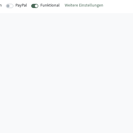
n
PayPal
Funktional
Weitere Einstellungen
EITEN
INFORMATIONEN
Über uns
onnerstag
AGB
:00 Uhr
Kontaktformular
Zahlung & Ve
:00 Uhr
FAQ
Datenschutz
Montage-Lexikon
Impressum
Widerrufsrecht
Markenwelt
:30 Uhr
Widerruf erklären
Zahlungssicherheit,
- oder Falschlieferung.