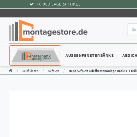
40.000 LAGERARTIKEL
KONFIGURATOR
AUSSENFENSTERBÄNKE
ABDIC
Briefkästen
Aufputz
Renz Aufputz Briefkastenanlage Basic 1-4 teili