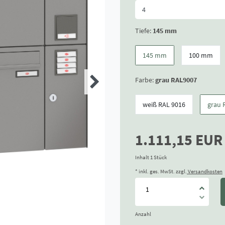
Tiefe:
145 mm
145 mm
100 mm
Farbe:
grau RAL9007
weiß RAL 9016
grau 
1.111,15 EU
Inhalt
1
Stück
* inkl. ges. MwSt. zzgl.
Versandkosten
Anzahl