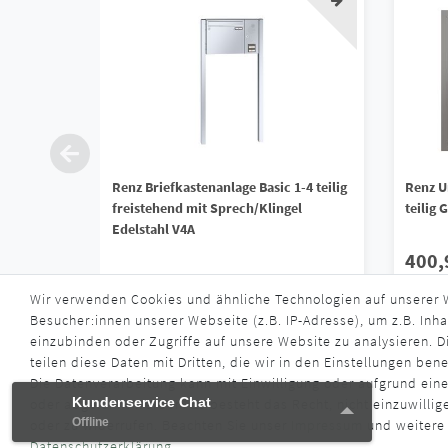
Renz Briefkastenanlage Basic 1-4 teilig
Renz U
freistehend mit Sprech/Klingel
teilig 
Edelstahl V4A
400,
1.761,90 € *
Wir verwenden Cookies und ähnliche Technologien auf unserer
*
inkl. ge
Besucher:innen unserer Webseite (z.B. IP-Adresse), um z.B. Inha
*
inkl. ges. MwSt.
zzgl.
Versandkosten
Liefe
einzubinden oder Zugriffe auf unsere Website zu analysieren. Di
Lieferzeit ca. 4 - 6 Wochen
teilen diese Daten mit Dritten, die wir in den Einstellungen ben
Die Datenverarbeitung kann mit Einwilligung oder aufgrund eine
Kundenservice Chat
Kundenservice Chat
oder abgelehnt werden. Es besteht das Recht, nicht einzuwillig
Offline
Offline
oder zu widerrufen. Beachten Sie unser
Impressum
und weitere
Daten­schutz­erklärung
.