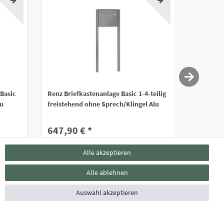
 Basic
Renz Briefkastenanlage Basic 1-4-teilig
Renz Brie
lu
freistehend ohne Sprech/Klingel Alu
freistehen
Sprech/Kl
647,90 € *
849,90
*
inkl. ges. MwSt.
zzgl.
Versandkosten
Alle akzeptieren
*
inkl. ges. 
Lieferzeit ca. 4 - 6 Wochen
Alle ablehnen
Lieferzei
Auswahl akzeptieren