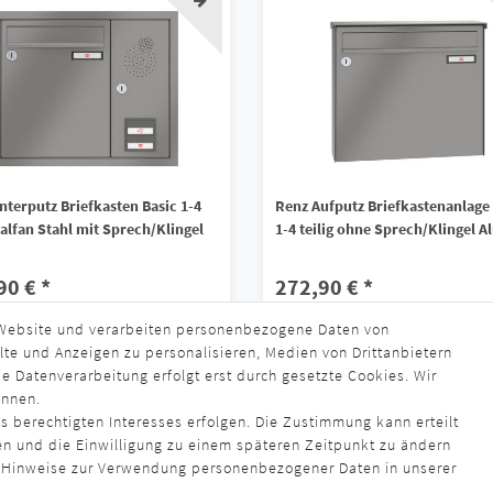
nterputz Briefkasten Basic 1-4
Renz Aufputz Briefkastenanlage
Galfan Stahl mit Sprech/Klingel
1-4 teilig ohne Sprech/Klingel A
90 € *
272,90 € *
 Website und verarbeiten personenbezogene Daten von
s. MwSt.
zzgl.
Versandkosten
*
inkl. ges. MwSt.
zzgl.
Versandkosten
lte und Anzeigen zu personalisieren, Medien von Drittanbietern
rzeit ca. 4 - 6 Wochen
Lieferzeit ca. 4 - 6 Wochen
e Datenverarbeitung erfolgt erst durch gesetzte Cookies. Wir
ennen.
s berechtigten Interesses erfolgen. Die Zustimmung kann erteilt
en und die Einwilligung zu einem späteren Zeitpunkt zu ändern
 Hinweise zur Verwendung personenbezogener Daten in unserer