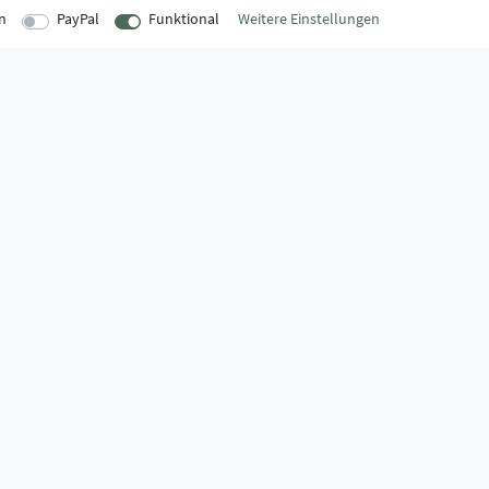
n
PayPal
Funktional
Weitere Einstellungen
EITEN
INFORMATIONEN
Über uns
onnerstag
AGB
:00 Uhr
Kontaktformular
Zahlung & Ve
:00 Uhr
FAQ
Datenschutz
Montage-Lexikon
Impressum
Widerrufsrecht
Markenwelt
:30 Uhr
Widerruf erklären
Zahlungssicherheit,
- oder Falschlieferung.