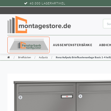
40.000 LAGERARTIKEL
KONFIGURATOR
AUSSENFENSTERBÄNKE
ABDIC
Briefkästen
Aufputz
Renz Aufputz Briefkastenanlage Basic 1-4 teili