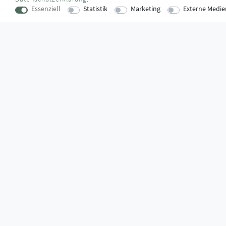
Essenziell
Statistik
Marketing
Externe Medie
KONTAKT
SUPPORTZ
Lise-Meitner-Straße 16
Montag bis D
73529 Schwäbisch Gmünd
09:00 Uhr – 12
verkauf@montagestore.de
13:00 Uhr – 17
www.montagestore.de
Freitag
09:00 Uhr – 12
WUSSTEN SIE SCHON?
Das Käufersiegel des Händlerbunds garantiert Ihnen 100%.-ige 
größtmöglichen Datenschutz und Geld-zurück-Garantie bei Nicht