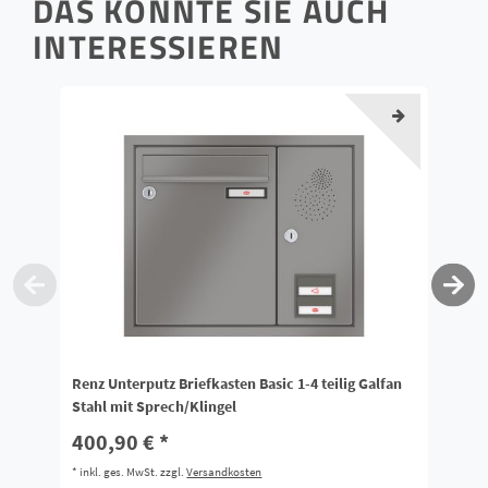
DAS KÖNNTE SIE AUCH
INTERESSIEREN
Renz Unterputz Briefkasten Basic 1-4 teilig Galfan
Re
Stahl mit Sprech/Klingel
oh
400,90 € *
6
*
inkl. ges. MwSt.
zzgl.
Versandkosten
*
i