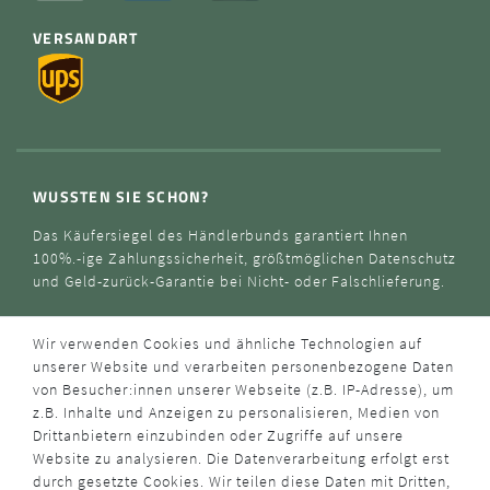
VERSANDART
WUSSTEN SIE SCHON?
Das Käufersiegel des Händlerbunds garantiert Ihnen
100%.-ige Zahlungssicherheit, größtmöglichen Datenschutz
und Geld-zurück-Garantie bei Nicht- oder Falschlieferung.
Wir verwenden Cookies und ähnliche Technologien auf
unserer Website und verarbeiten personenbezogene Daten
von Besucher:innen unserer Webseite (z.B. IP-Adresse), um
z.B. Inhalte und Anzeigen zu personalisieren, Medien von
Drittanbietern einzubinden oder Zugriffe auf unsere
Website zu analysieren. Die Datenverarbeitung erfolgt erst
durch gesetzte Cookies. Wir teilen diese Daten mit Dritten,