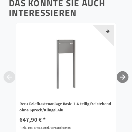
DAS KÖNNTE SIE AUCH
INTERESSIEREN
Renz Briefkastenanlage Basic 1-4-teilig freistehend
Re
ohne Sprech/Klingel Alu
Ga
647,90 € *
1
*
inkl. ges. MwSt.
zzgl.
Versandkosten
*
i