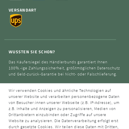
VERSANDART
WUSSTEN SIE SCHON?
Das Käufersiegel des Händlerbunds garantiert Ihnen
100%.-ige Zahlungssicherheit, größtmöglichen Datenschutz
und Geld-zurück-Garantie bei Nicht- oder Falschlieferung.
Wir verwenden Cookies und ähnliche Technologien auf
unserer Website und verarbeiten personenbezogene Daten
von Besucher:innen unserer Webseite (z.B. IP-Adresse), um
z.B. Inhalte und Anzeigen zu personalisieren, Medien von
Drittanbietern einzubinden oder Zugriffe auf unsere
Website zu analysieren. Die Datenverarbeitung erfolgt erst
durch gesetzte Cookies. Wir teilen diese Daten mit Dritten,