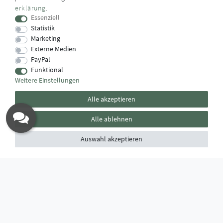
erklärung
.
Das Käufersiegel des Händlerbunds garantiert Ihnen
Essenziell
100%.-ige Zahlungssicherheit, größtmöglichen Datenschutz
Statistik
und Geld-zurück-Garantie bei Nicht- oder Falschlieferung.
Marketing
Externe Medien
PayPal
Funktional
Weitere Einstellungen
Alle akzeptieren
Alle ablehnen
Auswahl akzeptieren