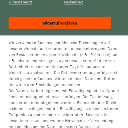
Widerrufsrecht
Markenwelt
Widerruf erklären
ZAHLUNGSARTEN
Wir verwenden Cookies und ähnliche Technologien auf
unserer Website und verarbeiten personenbezogene Daten
von Besucher:innen unserer Webseite (z.B. IP-Adresse), um
z.B. Inhalte und Anzeigen zu personalisieren, Medien von
Drittanbietern einzubinden oder Zugriffe auf unsere
Website zu analysieren. Die Datenverarbeitung erfolgt erst
durch gesetzte Cookies. Wir teilen diese Daten mit Dritten,
VERSANDART
die wir in den Einstellungen benennen.
Die Datenverarbeitung kann mit Einwilligung oder aufgrund
eines berechtigten Interesses erfolgen. Die Zustimmung
kann erteilt oder abgelehnt werden. Es besteht das Recht,
nicht einzuwilligen und die Einwilligung zu einem späteren
Zeitpunkt zu ändern oder zu widerrufen. Beachten Sie
unser
Impressum
und weitere Hinweise zur Verwendung
WUSSTEN SIE SCHON?
personenbezogener Daten in unserer
Daten­schutz­