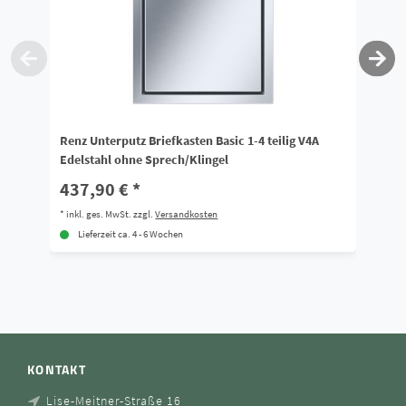
Renz Unterputz Briefkasten Basic 1-4 teilig V4A
Re
Edelstahl ohne Sprech/Klingel
Sp
437,90 € *
7
*
inkl. ges. MwSt.
zzgl.
Versandkosten
*
i
Lieferzeit ca. 4 - 6 Wochen
KONTAKT
Lise-Meitner-Straße 16