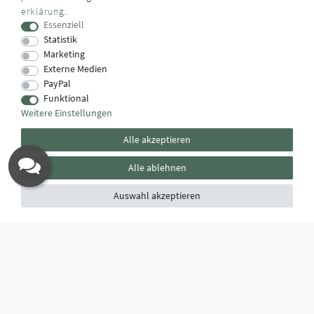
erklärung
.
Das Käufersiegel des Händlerbunds garantiert Ihnen
Essenziell
100%.-ige Zahlungssicherheit, größtmöglichen Datenschutz
Statistik
und Geld-zurück-Garantie bei Nicht- oder Falschlieferung.
Marketing
Externe Medien
PayPal
Funktional
Weitere Einstellungen
Alle akzeptieren
Alle ablehnen
Auswahl akzeptieren