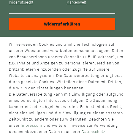
Widerrufsrecht
Markenwelt
Widerruf erklären
ZAHLUNGSARTEN
Wir verwenden Cookies und ähnliche Technologien auf
unserer Website und verarbeiten personenbezogene Daten
von Besucher:innen unserer Webseite (z.B. IP-Adresse), um
z.B. Inhalte und Anzeigen zu personalisieren, Medien von
Drittanbietern einzubinden oder Zugriffe auf unsere
Website zu analysieren. Die Datenverarbeitung erfolgt erst
durch gesetzte Cookies. Wir teilen diese Daten mit Dritten,
VERSANDART
die wir in den Einstellungen benennen.
Die Datenverarbeitung kann mit Einwilligung oder aufgrund
eines berechtigten Interesses erfolgen. Die Zustimmung
kann erteilt oder abgelehnt werden. Es besteht das Recht,
nicht einzuwilligen und die Einwilligung zu einem späteren
Zeitpunkt zu ändern oder zu widerrufen. Beachten Sie
unser
Impressum
und weitere Hinweise zur Verwendung
WUSSTEN SIE SCHON?
personenbezogener Daten in unserer
Daten­schutz­