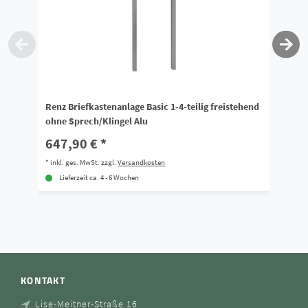
Renz Briefkastenanlage Basic 1-4-teilig freistehend
Re
ohne Sprech/Klingel Alu
Sp
647,90 € *
7
*
inkl. ges. MwSt.
zzgl.
Versandkosten
*
i
Lieferzeit ca. 4 - 6 Wochen
KONTAKT
Lise-Meitner-Straße 16