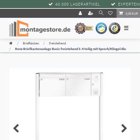
40.000 LAGERARTIKEL
EXPERTENBE
0,00 EUR
☰
Briefkästen
Freistehend
Renz Briefkastenanlage Basic freistehend 1-4 teilig mit Sprech/Klingel Alu