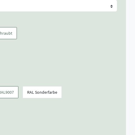
chraubt
RAL9007
RAL Sonderfarbe