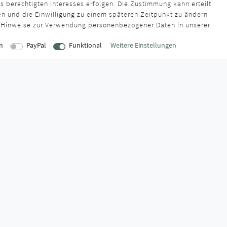
s berechtigten Interesses erfolgen. Die Zustimmung kann erteilt
en und die Einwilligung zu einem späteren Zeitpunkt zu ändern
 Hinweise zur Verwendung personenbezogener Daten in unserer
n
PayPal
Funktional
Weitere Einstellungen
EITEN
INFORMATIONEN
Über uns
onnerstag
AGB
:00 Uhr
Kontaktformular
Zahlung & Ve
:00 Uhr
FAQ
Datenschutz
Montage-Lexikon
Impressum
Widerrufsrecht
Markenwelt
:30 Uhr
Widerruf erklären
Zahlungssicherheit,