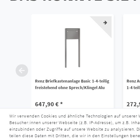
Renz Briefkastenanlage Basic 1-4-teilig
Renz A
freistehend ohne Sprech/Klingel Alu
1-4 tei
647,90 € *
272,
Wir verwenden Cookies und ähnliche Technologien auf unserer
*
inkl. ges. MwSt.
zzgl.
Versandkosten
*
inkl. ge
Besucher:innen unserer Webseite (z.B. IP-Adresse), um z.B. Inha
Lieferzeit ca. 4 - 6 Wochen
Liefe
einzubinden oder Zugriffe auf unsere Website zu analysieren. Di
teilen diese Daten mit Dritten, die wir in den Einstellungen ben