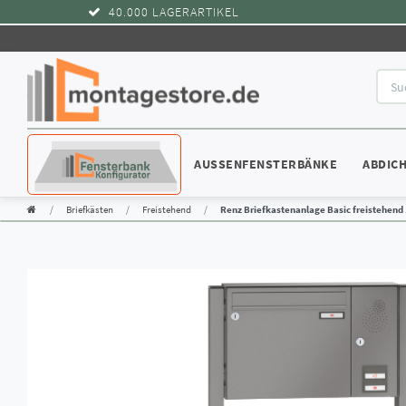
40.000 LAGERARTIKEL
KONFIGURATOR
AUSSENFENSTERBÄNKE
ABDIC
Briefkästen
Freistehend
Renz Briefkastenanlage Basic freistehend 1