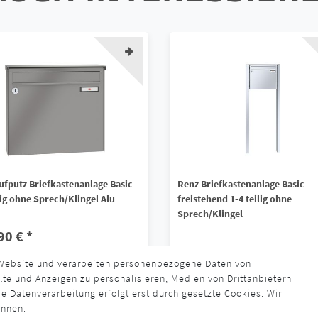
ufputz Briefkastenanlage Basic
Renz Briefkastenanlage Basic
lig ohne Sprech/Klingel Alu
freistehend 1-4 teilig ohne
Sprech/Klingel
90 € *
1.471,90 € *
 Website und verarbeiten personenbezogene Daten von
s. MwSt.
zzgl.
Versandkosten
lte und Anzeigen zu personalisieren, Medien von Drittanbietern
*
inkl. ges. MwSt.
zzgl.
Versandkosten
rzeit ca. 4 - 6 Wochen
e Datenverarbeitung erfolgt erst durch gesetzte Cookies. Wir
Lieferzeit ca. 4 - 6 Wochen
ennen.