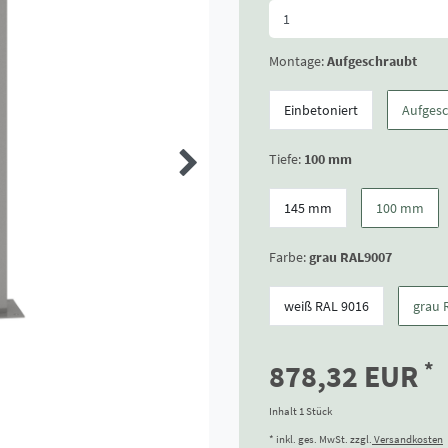
Montage:
Aufgeschraubt
Einbetoniert
Aufges
Tiefe:
100 mm
145 mm
100 mm
Farbe:
grau RAL9007
weiß RAL 9016
grau 
*
878,32 EUR
Inhalt
1
Stück
* inkl. ges. MwSt. zzgl.
Versandkosten