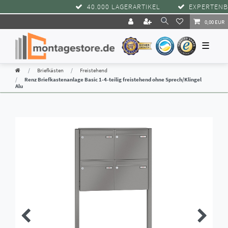
40.000 LAGERARTIKEL
EXPERTENBER
0,00 EUR
☰
Briefkästen
Freistehend
Renz Briefkastenanlage Basic 1-4-teilig freistehend ohne Sprech/Klingel
Alu