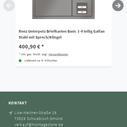
Renz Unterputz Briefkasten Basic 1-4 teilig Galfan
Re
Stahl mit Sprech/Klingel
Sp
400,90 € *
5
*
inkl. ges. MwSt.
zzgl.
Versandkosten
*
i
Lieferzeit ca. 4 - 6 Wochen
KONTAKT
Lise-Meitner-Straße 16
73529 Schwäbisch Gmünd
verkauf@montagestore.de