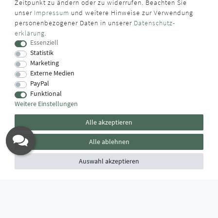
Zeitpunkt zu ändern oder zu widerrufen. Beachten Sie
unser
Impressum
und weitere Hinweise zur Verwendung
WUSSTEN SIE SCHON?
personenbezogener Daten in unserer
Daten­schutz­
erklärung
.
Das Käufersiegel des Händlerbunds garantiert Ihnen
Essenziell
100%.-ige Zahlungssicherheit, größtmöglichen Datenschutz
Statistik
und Geld-zurück-Garantie bei Nicht- oder Falschlieferung.
Marketing
Externe Medien
PayPal
Funktional
Weitere Einstellungen
Alle akzeptieren
Alle ablehnen
Auswahl akzeptieren