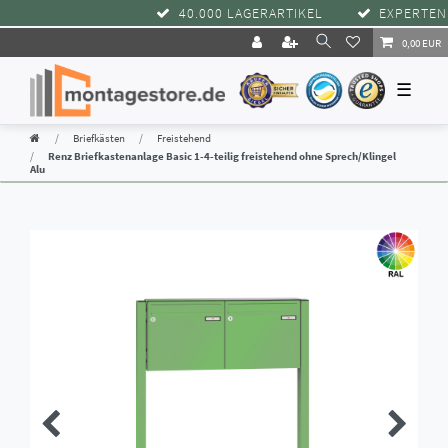
40.000 LAGERARTIKEL
EXPERTENBE
0,00 EUR
☰
Briefkästen
Freistehend
Renz Briefkastenanlage Basic 1-4-teilig freistehend ohne Sprech/Klingel
Alu