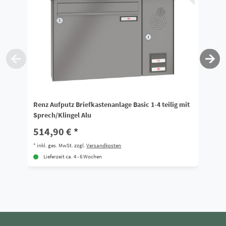
Renz Aufputz Briefkastenanlage Basic 1-4 teilig mit
Re
Sprech/Klingel Alu
mi
514,90 € *
8
*
inkl. ges. MwSt.
zzgl.
Versandkosten
*
i
Lieferzeit ca. 4 - 6 Wochen