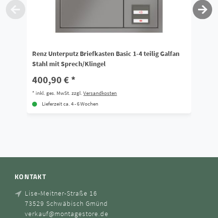
Renz Unterputz Briefkasten Basic 1-4 teilig Galfan
Re
Stahl mit Sprech/Klingel
Sp
400,90 € *
5
*
inkl. ges. MwSt.
zzgl.
Versandkosten
*
i
Lieferzeit ca. 4 - 6 Wochen
KONTAKT
Lise-Meitner-Straße 16
73529 Schwäbisch Gmünd
verkauf@montagestore.de