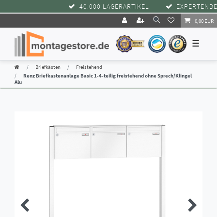
40.000 LAGERARTIKEL
EXPERTENBERA
0,00 EUR
☰
Briefkästen
Freistehend
Renz Briefkastenanlage Basic 1-4-teilig freistehend ohne Sprech/Klingel
Alu