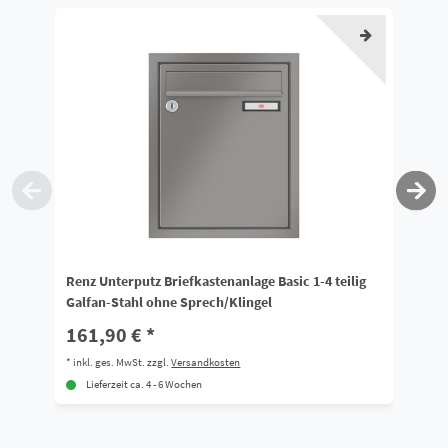
Renz Unterputz Briefkastenanlage Basic 1-4 teilig
Re
Galfan-Stahl ohne Sprech/Klingel
Sp
161,90 € *
5
*
inkl. ges. MwSt.
zzgl.
Versandkosten
*
i
Lieferzeit ca. 4 - 6 Wochen