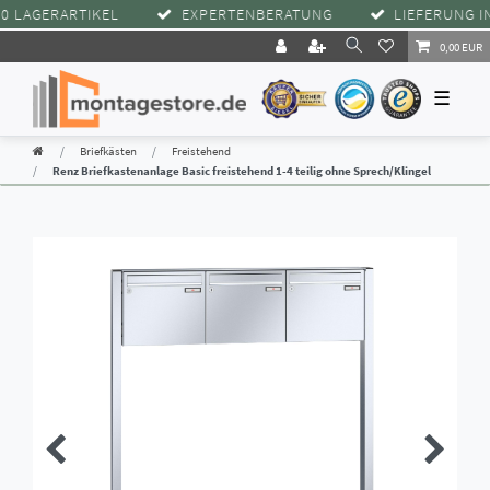
LAGERARTIKEL
EXPERTENBERATUNG
LIEFERUNG INN
0,00 EUR
☰
Briefkästen
Freistehend
Renz Briefkastenanlage Basic freistehend 1-4 teilig ohne Sprech/Klingel