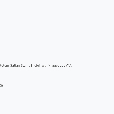
htetem Galfan-Stahl, Briefeinwurfklappe aus V4A
09