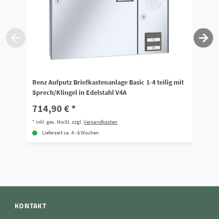
Renz Aufputz Briefkastenanlage Basic 1-4 teilig mit
Re
Sprech/Klingel in Edelstahl V4A
mi
714,90 € *
8
*
inkl. ges. MwSt.
zzgl.
Versandkosten
*
i
Lieferzeit ca. 4 - 6 Wochen
KONTAKT