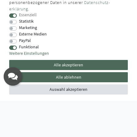
personenbezogener Daten in unserer
Daten­schutz­
erklärung
.
Das Käufersiegel des Händlerbunds garantiert Ihnen
Essenziell
100%.-ige Zahlungssicherheit, größtmöglichen Datenschutz
Statistik
und Geld-zurück-Garantie bei Nicht- oder Falschlieferung.
Marketing
Externe Medien
PayPal
Funktional
Weitere Einstellungen
Alle akzeptieren
Alle ablehnen
Auswahl akzeptieren