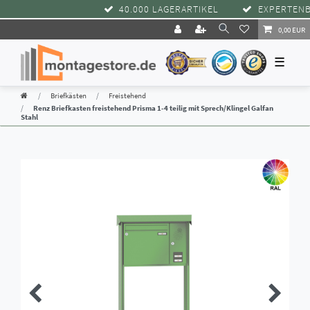
40.000 LAGERARTIKEL
EXPERTENBER
0,00 EUR
☰
Briefkästen
Freistehend
Renz Briefkasten freistehend Prisma 1-4 teilig mit Sprech/Klingel Galfan
Stahl