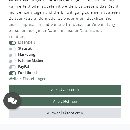
eines berechtigten Interesses erfolgen. Die Zustimmung
kann erteilt oder abgelehnt werden. Es besteht das Recht,
nicht einzuwilligen und die Einwilligung zu einem späteren
Zeitpunkt zu ändern oder zu widerrufen. Beachten Sie
unser
Impressum
und weitere Hinweise zur Verwendung
WUSSTEN SIE SCHON?
personenbezogener Daten in unserer
Daten­schutz­
erklärung
.
Das Käufersiegel des Händlerbunds garantiert Ihnen
Essenziell
100%.-ige Zahlungssicherheit, größtmöglichen Datenschutz
Statistik
und Geld-zurück-Garantie bei Nicht- oder Falschlieferung.
Marketing
Externe Medien
PayPal
Funktional
Weitere Einstellungen
Alle akzeptieren
Alle ablehnen
Auswahl akzeptieren