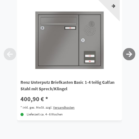
Renz Unterputz Briefkasten Basic 1-4 teilig Galfan
Re
Stahl mit Sprech/Klingel
Sp
400,90 € *
5
*
inkl. ges. MwSt.
zzgl.
Versandkosten
*
i
Lieferzeit ca. 4 - 6 Wochen