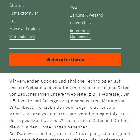
Über uns
AGB
Kontaktformular
Zahlung & Versand
FAQ
Datenschutz
Montage-Lexikon
Impressum
Widerrufsrecht
Markenwelt
Widerruf erklären
ZAHLUNGSARTEN
Wir verwenden Cookies und ähnliche Technologien auf
unserer Website und verarbeiten personenbezogene Daten
von Besucher:innen unserer Webseite (z.B. IP-Adresse), um
z.B. Inhalte und Anzeigen zu personalisieren, Medien von
Drittanbietern einzubinden oder Zugriffe auf unsere
Website zu analysieren. Die Datenverarbeitung erfolgt erst
durch gesetzte Cookies. Wir teilen diese Daten mit Dritten,
VERSANDART
die wir in den Einstellungen benennen.
Die Datenverarbeitung kann mit Einwilligung oder aufgrund