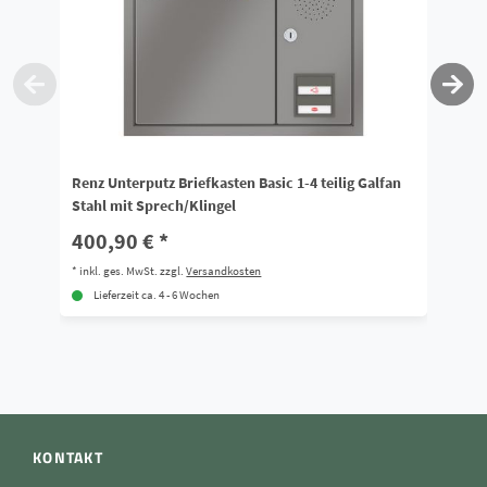
Renz Unterputz Briefkasten Basic 1-4 teilig Galfan
Re
Stahl mit Sprech/Klingel
Sp
400,90 € *
8
*
inkl. ges. MwSt.
zzgl.
Versandkosten
*
i
Lieferzeit ca. 4 - 6 Wochen
KONTAKT