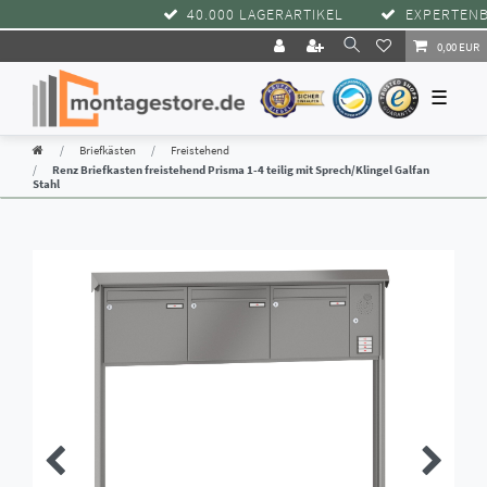
40.000 LAGERARTIKEL
EXPERTENBER
0,00 EUR
☰
Briefkästen
Freistehend
Renz Briefkasten freistehend Prisma 1-4 teilig mit Sprech/Klingel Galfan
Stahl