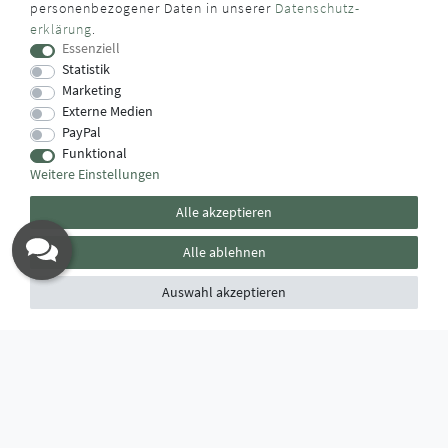
personenbezogener Daten in unserer
Daten­schutz­
erklärung
.
Das Käufersiegel des Händlerbunds garantiert Ihnen
Essenziell
100%.-ige Zahlungssicherheit, größtmöglichen Datenschutz
Statistik
und Geld-zurück-Garantie bei Nicht- oder Falschlieferung.
Marketing
Externe Medien
PayPal
Funktional
Weitere Einstellungen
Alle akzeptieren
Alle ablehnen
Auswahl akzeptieren