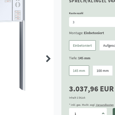
SPRECH/KLINGEL V4
Kastenzahl
Montage:
Einbetoniert
Einbetoniert
Aufges
Tiefe:
145 mm
145 mm
100 mm
3.037,96 EU
Inhalt
1
Stück
* inkl. ges. MwSt. zzgl.
Versandkosten