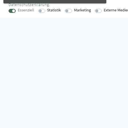
Daten­schutz­erklärung
.
Essenziell
Statistik
Marketing
Externe Medie
KONTAKT
SUPPORTZ
Lise-Meitner-Straße 16
Montag bis D
73529 Schwäbisch Gmünd
09:00 Uhr – 12
verkauf@montagestore.de
13:00 Uhr – 17
www.montagestore.de
Freitag
09:00 Uhr – 12
WUSSTEN SIE SCHON?
Das Käufersiegel des Händlerbunds garantiert Ihnen 100%.-ige 
größtmöglichen Datenschutz und Geld-zurück-Garantie bei Nicht