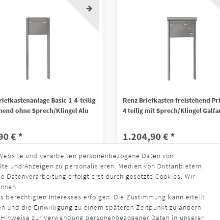
iefkastenanlage Basic 1-4-teilig
Renz Briefkasten freistehend Pr
ehend ohne Sprech/Klingel Alu
4 teilig mit Sprech/Klingel Galfa
90 € *
1.204,90 € *
 Website und verarbeiten personenbezogene Daten von
s. MwSt.
zzgl.
Versandkosten
*
inkl. ges. MwSt.
zzgl.
Versandkosten
lte und Anzeigen zu personalisieren, Medien von Drittanbietern
rzeit ca. 4 - 6 Wochen
Lieferzeit ca. 4 - 6 Wochen
e Datenverarbeitung erfolgt erst durch gesetzte Cookies. Wir
ennen.
s berechtigten Interesses erfolgen. Die Zustimmung kann erteilt
en und die Einwilligung zu einem späteren Zeitpunkt zu ändern
 Hinweise zur Verwendung personenbezogener Daten in unserer