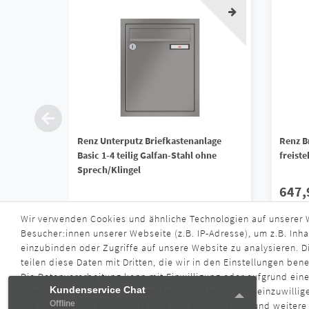
Renz Unterputz Briefkastenanlage
Renz Br
Basic 1-4 teilig Galfan-Stahl ohne
freist
Sprech/Klingel
647,
161,90 € *
Wir verwenden Cookies und ähnliche Technologien auf unserer
*
inkl. ge
Besucher:innen unserer Webseite (z.B. IP-Adresse), um z.B. Inha
*
inkl. ges. MwSt.
zzgl.
Versandkosten
Liefe
einzubinden oder Zugriffe auf unsere Website zu analysieren. Di
Lieferzeit ca. 4 - 6 Wochen
teilen diese Daten mit Dritten, die wir in den Einstellungen ben
Die Datenverarbeitung kann mit Einwilligung oder aufgrund eine
Kundenservice Chat
Kundenservice Chat
oder abgelehnt werden. Es besteht das Recht, nicht einzuwillig
Offline
Offline
oder zu widerrufen. Beachten Sie unser
Impressum
und weitere