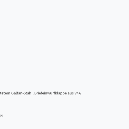
htetem Galfan-Stahl, Briefeinwurfklappe aus V4A
09