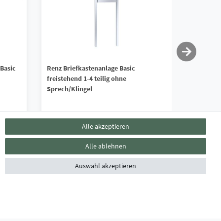
 Basic
Renz Briefkastenanlage Basic
Renz Brie
freistehend 1-4 teilig ohne
4 teilig 
Sprech/Klingel
Edelstahl
1.471,90 € *
1.517,
Alle akzeptieren
*
inkl. ges. MwSt.
zzgl.
Versandkosten
*
inkl. ges. 
Alle ablehnen
Lieferzeit ca. 4 - 6 Wochen
Lieferzei
Auswahl akzeptieren
ZAHLUNGSARTEN