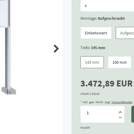
Montage:
Aufgeschraubt
Einbetoniert
Aufges
Tiefe:
145 mm
145 mm
100 mm
3.472,89 EU
Inhalt
1
Stück
* inkl. ges. MwSt. zzgl.
Versandkosten
Anzahl