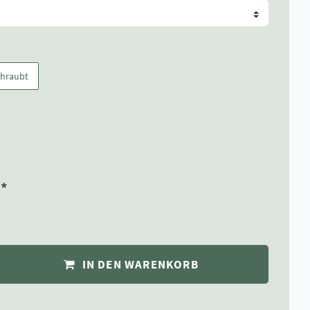
chraubt
*
R
IN DEN WARENKORB