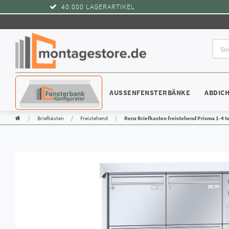
40.000 LAGERARTIKEL
KONFIGURATOR
AUSSENFENSTERBÄNKE
ABDIC
Briefkästen
Freistehend
Renz Briefkasten freistehend Prisma 1-4 te