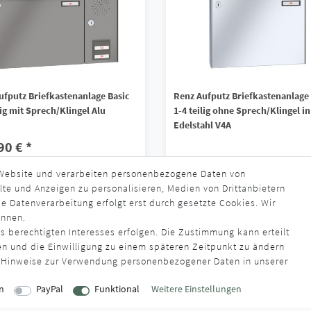
ufputz Briefkastenanlage Basic
Renz Aufputz Briefkastenanlage
lig mit Sprech/Klingel Alu
1-4 teilig ohne Sprech/Klingel in
Edelstahl V4A
90 € *
472,90 € *
 Website und verarbeiten personenbezogene Daten von
s. MwSt.
zzgl.
Versandkosten
lte und Anzeigen zu personalisieren, Medien von Drittanbietern
*
inkl. ges. MwSt.
zzgl.
Versandkosten
rzeit ca. 4 - 6 Wochen
e Datenverarbeitung erfolgt erst durch gesetzte Cookies. Wir
Lieferzeit ca. 4 - 6 Wochen
ennen.
s berechtigten Interesses erfolgen. Die Zustimmung kann erteilt
en und die Einwilligung zu einem späteren Zeitpunkt zu ändern
 Hinweise zur Verwendung personenbezogener Daten in unserer
n
PayPal
Funktional
Weitere Einstellungen
EITEN
INFORMATIONEN