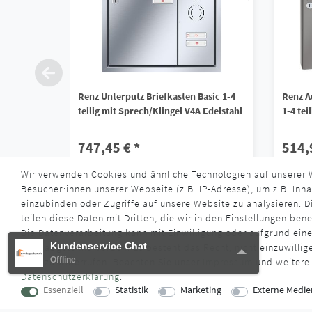
Renz Unterputz Briefkasten Basic 1-4
Renz A
teilig mit Sprech/Klingel V4A Edelstahl
1-4 tei
747,45 € *
514,
Wir verwenden Cookies und ähnliche Technologien auf unserer
*
inkl. ges. MwSt.
zzgl.
Versandkosten
*
inkl. ge
Besucher:innen unserer Webseite (z.B. IP-Adresse), um z.B. Inha
Lieferzeit ca. 4 - 6 Wochen
Liefe
einzubinden oder Zugriffe auf unsere Website zu analysieren. Di
teilen diese Daten mit Dritten, die wir in den Einstellungen ben
Die Datenverarbeitung kann mit Einwilligung oder aufgrund eine
Kundenservice Chat
Kundenservice Chat
oder abgelehnt werden. Es besteht das Recht, nicht einzuwillig
Offline
Offline
oder zu widerrufen. Beachten Sie unser
Impressum
und weitere
Daten­schutz­erklärung
.
Essenziell
Statistik
Marketing
Externe Medie
KONTAKT
SUPPORTZ