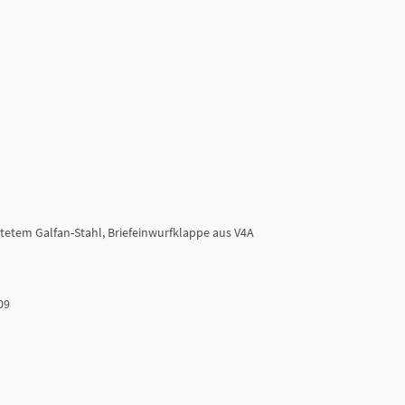
htetem Galfan-Stahl, Briefeinwurfklappe aus V4A
09