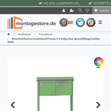
40.000 LAGERARTIKEL
EXPERTENBE
0,00 EUR
☰
Briefkästen
Freistehend
Renz Briefkasten freistehend Prisma 1-4 teilig ohne Sprech/Klingel Galfan
Stahl