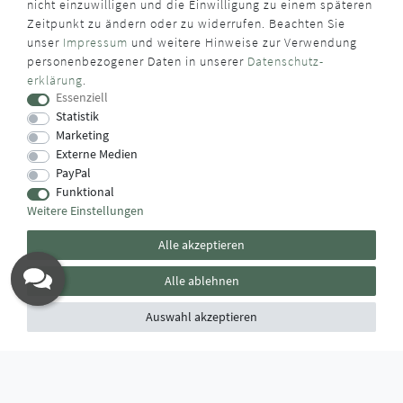
nicht einzuwilligen und die Einwilligung zu einem späteren
Zeitpunkt zu ändern oder zu widerrufen. Beachten Sie
unser
Impressum
und weitere Hinweise zur Verwendung
WUSSTEN SIE SCHON?
personenbezogener Daten in unserer
Daten­schutz­
erklärung
.
Das Käufersiegel des Händlerbunds garantiert Ihnen
Essenziell
100%.-ige Zahlungssicherheit, größtmöglichen Datenschutz
Statistik
und Geld-zurück-Garantie bei Nicht- oder Falschlieferung.
Marketing
Externe Medien
PayPal
Funktional
Weitere Einstellungen
Alle akzeptieren
Alle ablehnen
Auswahl akzeptieren