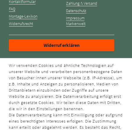
Kontaktformular
Zahlung & Versand
FAQ
Datenschutz
Montage-Lexikon
Impressum
Widerrufsrecht
Markenwelt
Widerruf erklären
ZAHLUNGSARTEN
Wir verwenden Cookies und ähnliche Technologien auf
unserer Website und verarbeiten personenbezogene Daten
von Besucher:innen unserer Webseite (z.B. IP-Adresse), um
z.B. Inhalte und Anzeigen zu personalisieren, Medien von
Drittanbietern einzubinden oder Zugriffe auf unsere
Website zu analysieren. Die Datenverarbeitung erfolgt erst
durch gesetzte Cookies. Wir teilen diese Daten mit Dritten,
VERSANDART
die wir in den Einstellungen benennen.
Die Datenverarbeitung kann mit Einwilligung oder aufgrund
eines berechtigten Interesses erfolgen. Die Zustimmung
kann erteilt oder abgelehnt werden. Es besteht das Recht,