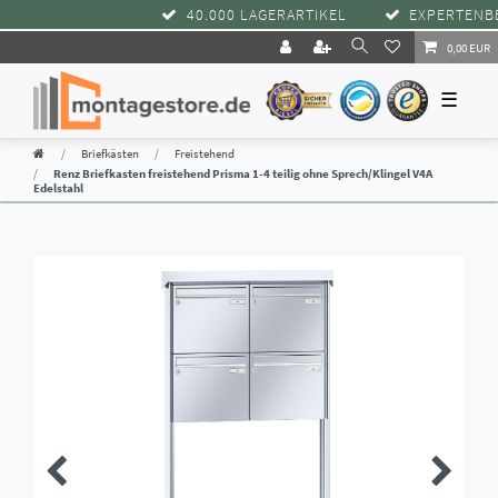
40.000 LAGERARTIKEL
EXPERTENBER
0,00 EUR
☰
Briefkästen
Freistehend
Renz Briefkasten freistehend Prisma 1-4 teilig ohne Sprech/Klingel V4A
Edelstahl