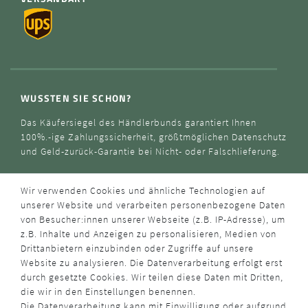
WUSSTEN SIE SCHON?
Das Käufersiegel des Händlerbunds garantiert Ihnen
100%.-ige Zahlungssicherheit, größtmöglichen Datenschutz
und Geld-zurück-Garantie bei Nicht- oder Falschlieferung.
Wir verwenden Cookies und ähnliche Technologien auf
unserer Website und verarbeiten personenbezogene Daten
von Besucher:innen unserer Webseite (z.B. IP-Adresse), um
z.B. Inhalte und Anzeigen zu personalisieren, Medien von
Drittanbietern einzubinden oder Zugriffe auf unsere
Website zu analysieren. Die Datenverarbeitung erfolgt erst
durch gesetzte Cookies. Wir teilen diese Daten mit Dritten,
die wir in den Einstellungen benennen.
Die Datenverarbeitung kann mit Einwilligung oder aufgrund