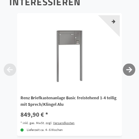
INTERESSIEREN
Renz Briefkastenanlage Basic freistehend 1-4 teilig
Re
mit Sprech/Klingel Alu
oh
849,90 € *
4
*
inkl. ges. MwSt.
zzgl.
Versandkosten
*
i
Lieferzeit ca. 4 - 6 Wochen