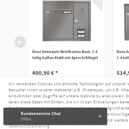
Renz Unterputz Briefkasten Basic 1-4
Renz A
teilig Galfan Stahl mit Sprech/Klingel
1-4 tei
400,90 € *
514,
Wir verwenden Cookies und ähnliche Technologien auf unserer
*
inkl. ges. MwSt.
zzgl.
Versandkosten
*
inkl. ge
Besucher:innen unserer Webseite (z.B. IP-Adresse), um z.B. Inha
Lieferzeit ca. 4 - 6 Wochen
Liefe
einzubinden oder Zugriffe auf unsere Website zu analysieren. Di
teilen diese Daten mit Dritten, die wir in den Einstellungen ben
Die Datenverarbeitung kann mit Einwilligung oder aufgrund eine
Kundenservice Chat
Kundenservice Chat
oder abgelehnt werden. Es besteht das Recht, nicht einzuwillig
Offline
Offline
oder zu widerrufen. Beachten Sie unser
Impressum
und weitere
Daten­schutz­erklärung
.