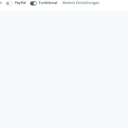
n
PayPal
Funktional
Weitere Einstellungen
EITEN
INFORMATIONEN
Über uns
onnerstag
AGB
:00 Uhr
Kontaktformular
Zahlung & Ve
:00 Uhr
FAQ
Datenschutz
Montage-Lexikon
Impressum
Widerrufsrecht
Markenwelt
:30 Uhr
Widerruf erklären
Zahlungssicherheit,
- oder Falschlieferung.