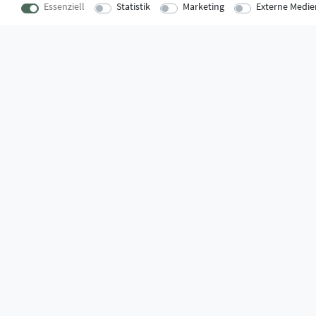
Essenziell
Statistik
Marketing
Externe Medie
KONTAKT
SUPPORTZ
Lise-Meitner-Straße 16
Montag bis D
73529 Schwäbisch Gmünd
09:00 Uhr – 12
verkauf@montagestore.de
13:00 Uhr – 17
www.montagestore.de
Freitag
09:00 Uhr – 12
WUSSTEN SIE SCHON?
Das Käufersiegel des Händlerbunds garantiert Ihnen 100%.-ige 
größtmöglichen Datenschutz und Geld-zurück-Garantie bei Nicht