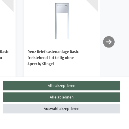
 Basic
Renz Briefkastenanlage Basic
Renz Brie
lu
freistehend 1-4 teilig ohne
freistehen
Sprech/Klingel
Sprech/Kl
1.471,90 € *
849,90
Alle akzeptieren
*
inkl. ges. MwSt.
zzgl.
Versandkosten
*
inkl. ges. 
Alle ablehnen
Lieferzeit ca. 4 - 6 Wochen
Lieferzei
Auswahl akzeptieren