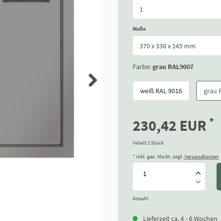
Maße
Farbe:
grau RAL9007
weiß RAL 9016
grau 
*
230,42 EUR
Inhalt
1
Stück
* inkl. ges. MwSt. zzgl.
Versandkosten
Anzahl
Lieferzeit ca. 4 - 6 Wochen