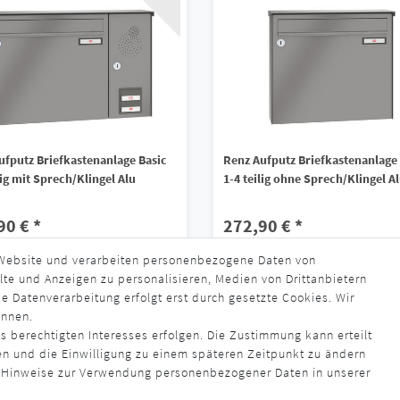
ufputz Briefkastenanlage Basic
Renz Aufputz Briefkastenanlage
lig mit Sprech/Klingel Alu
1-4 teilig ohne Sprech/Klingel A
90 € *
272,90 € *
 Website und verarbeiten personenbezogene Daten von
s. MwSt.
zzgl.
Versandkosten
*
inkl. ges. MwSt.
zzgl.
Versandkosten
lte und Anzeigen zu personalisieren, Medien von Drittanbietern
rzeit ca. 4 - 6 Wochen
Lieferzeit ca. 4 - 6 Wochen
e Datenverarbeitung erfolgt erst durch gesetzte Cookies. Wir
ennen.
s berechtigten Interesses erfolgen. Die Zustimmung kann erteilt
en und die Einwilligung zu einem späteren Zeitpunkt zu ändern
 Hinweise zur Verwendung personenbezogener Daten in unserer