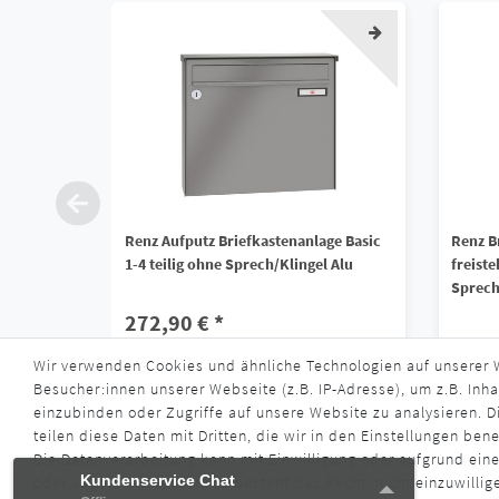
Renz Aufputz Briefkastenanlage Basic
Renz B
1-4 teilig ohne Sprech/Klingel Alu
freiste
Sprech
272,90 € *
849,
Wir verwenden Cookies und ähnliche Technologien auf unserer
*
inkl. ges. MwSt.
zzgl.
Versandkosten
Besucher:innen unserer Webseite (z.B. IP-Adresse), um z.B. Inha
*
inkl. ge
Lieferzeit ca. 4 - 6 Wochen
einzubinden oder Zugriffe auf unsere Website zu analysieren. Di
Liefe
teilen diese Daten mit Dritten, die wir in den Einstellungen ben
Die Datenverarbeitung kann mit Einwilligung oder aufgrund eine
Kundenservice Chat
Kundenservice Chat
oder abgelehnt werden. Es besteht das Recht, nicht einzuwillig