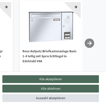
ge
Renz Aufputz Briefkastenanlage Basic
Renz Brie
e
1-4 teilig mit Sprech/Klingel in
freistehe
Edelstahl V4A
Sprech/Kl
714,90 € *
1.471,
Alle akzeptieren
*
inkl. ges. MwSt.
zzgl.
Versandkosten
*
inkl. ges. 
Alle ablehnen
Lieferzeit ca. 4 - 6 Wochen
Lieferzei
Auswahl akzeptieren