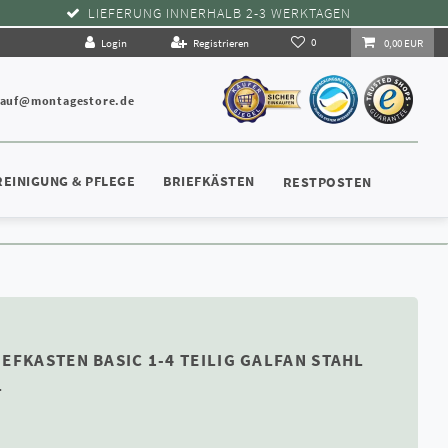
LIEFERUNG INNERHALB 2-3 WERKTAGEN
0
Login
Registrieren
0,00 EUR
kauf@montagestore.de
REINIGUNG & PFLEGE
BRIEFKÄSTEN
RESTPOSTEN
EFKASTEN BASIC 1-4 TEILIG GALFAN STAHL
L