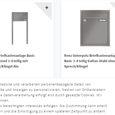
riefkastenanlage Basic
Renz Unterputz Briefkastenanla
hend 1-4 teilig mit
Basic 1-4 teilig Galfan-Stahl ohn
/Klingel Alu
Sprech/Klingel
90 € *
161,90 € *
 Website und verarbeiten personenbezogene Daten von
lte und Anzeigen zu personalisieren, Medien von Drittanbietern
s. MwSt.
zzgl.
Versandkosten
*
inkl. ges. MwSt.
zzgl.
Versandkosten
e Datenverarbeitung erfolgt erst durch gesetzte Cookies. Wir
rzeit ca. 4 - 6 Wochen
Lieferzeit ca. 4 - 6 Wochen
ennen.
s berechtigten Interesses erfolgen. Die Zustimmung kann erteilt
en und die Einwilligung zu einem späteren Zeitpunkt zu ändern