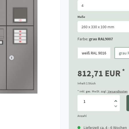
Maße
Farbe:
grau RAL9007
weiß RAL 9016
grau 
*
812,71 EUR
Inhalt
1
Stück
* inkl. ges. MwSt. zzgl.
Versandkosten
Anzahl
Lieferzeit ca. 4 - 6 Wochen