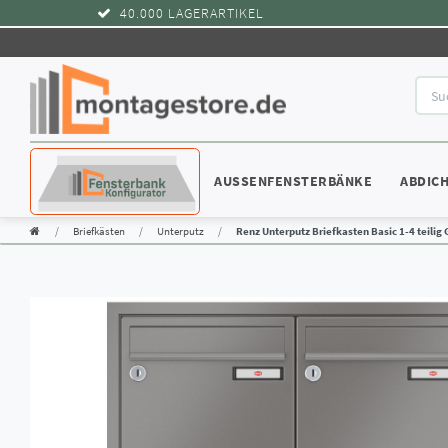
40.000 LAGERARTIKEL
KONFIGURATOR
AUSSENFENSTERBÄNKE
ABDIC
Briefkästen
Unterputz
Renz Unterputz Briefkasten Basic 1-4 teilig 