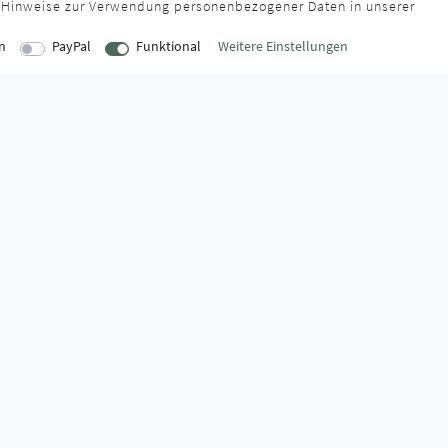
 Hinweise zur Verwendung personenbezogener Daten in unserer
n
PayPal
Funktional
Weitere Einstellungen
EITEN
INFORMATIONEN
Über uns
onnerstag
AGB
:00 Uhr
Kontaktformular
Zahlung & Ve
:00 Uhr
FAQ
Datenschutz
Montage-Lexikon
Impressum
Widerrufsrecht
Markenwelt
:30 Uhr
Widerruf erklären
Zahlungssicherheit,
- oder Falschlieferung.