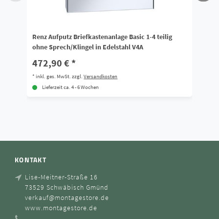
Renz Aufputz Briefkastenanlage Basic 1-4 teilig
Re
ohne Sprech/Klingel in Edelstahl V4A
oh
472,90 € *
1
*
inkl. ges. MwSt.
zzgl.
Versandkosten
*
i
Lieferzeit ca. 4 - 6 Wochen
KONTAKT
Lise-Meitner-Straße 16
73529 Schwäbisch Gmünd
verkauf@montagestore.de
www.montagestore.de