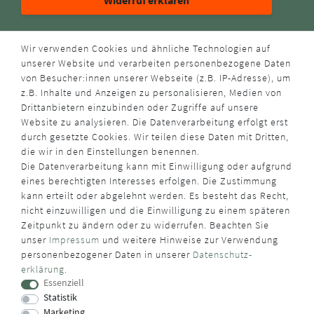
ZAHLUNGSARTEN
Wir verwenden Cookies und ähnliche Technologien auf
unserer Website und verarbeiten personenbezogene Daten
von Besucher:innen unserer Webseite (z.B. IP-Adresse), um
z.B. Inhalte und Anzeigen zu personalisieren, Medien von
Drittanbietern einzubinden oder Zugriffe auf unsere
Website zu analysieren. Die Datenverarbeitung erfolgt erst
durch gesetzte Cookies. Wir teilen diese Daten mit Dritten,
VERSANDART
die wir in den Einstellungen benennen.
Die Datenverarbeitung kann mit Einwilligung oder aufgrund
eines berechtigten Interesses erfolgen. Die Zustimmung
kann erteilt oder abgelehnt werden. Es besteht das Recht,
nicht einzuwilligen und die Einwilligung zu einem späteren
Zeitpunkt zu ändern oder zu widerrufen. Beachten Sie
unser
Impressum
und weitere Hinweise zur Verwendung
WUSSTEN SIE SCHON?
personenbezogener Daten in unserer
Daten­schutz­
erklärung
.
Das Käufersiegel des Händlerbunds garantiert Ihnen
Essenziell
100%.-ige Zahlungssicherheit, größtmöglichen Datenschutz
Statistik
und Geld-zurück-Garantie bei Nicht- oder Falschlieferung.
Marketing