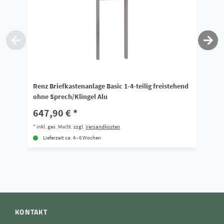
Renz Briefkastenanlage Basic 1-4-teilig freistehend
Re
ohne Sprech/Klingel Alu
Sp
647,90 € *
5
*
inkl. ges. MwSt.
zzgl.
Versandkosten
*
i
Lieferzeit ca. 4 - 6 Wochen
KONTAKT