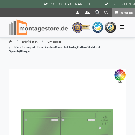
40.000 LAGERARTIKEL
EXPERTENBER
0,00 EUR
☰
Briefkästen
Unterputz
Renz Unterputz Briefkasten Basic 1-4 teilig Galfan Stahl mit
Sprech/Klingel