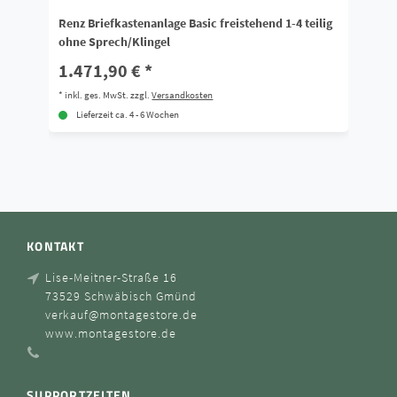
Renz Briefkastenanlage Basic freistehend 1-4 teilig
Re
ohne Sprech/Klingel
Sp
1.471,90 € *
8
*
inkl. ges. MwSt.
zzgl.
Versandkosten
*
i
Lieferzeit ca. 4 - 6 Wochen
KONTAKT
Lise-Meitner-Straße 16
73529 Schwäbisch Gmünd
verkauf@montagestore.de
www.montagestore.de
SUPPORTZEITEN