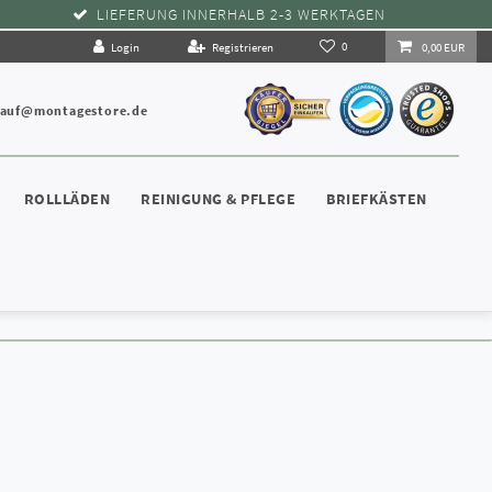
LIEFERUNG INNERHALB 2-3 WERKTAGEN
0
Login
Registrieren
0,00 EUR
kauf@montagestore.de
ROLLLÄDEN
REINIGUNG & PFLEGE
BRIEFKÄSTEN