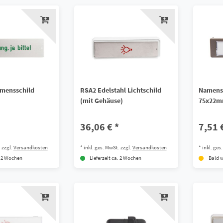
mensschild
RSA2 Edelstahl Lichtschild
Namenss
(mit Gehäuse)
75x22
36,06 € *
7,51 
.
zzgl.
Versandkosten
*
inkl. ges. MwSt.
zzgl.
Versandkosten
*
inkl. ges
. 2 Wochen
Lieferzeit ca. 2 Wochen
Bald w