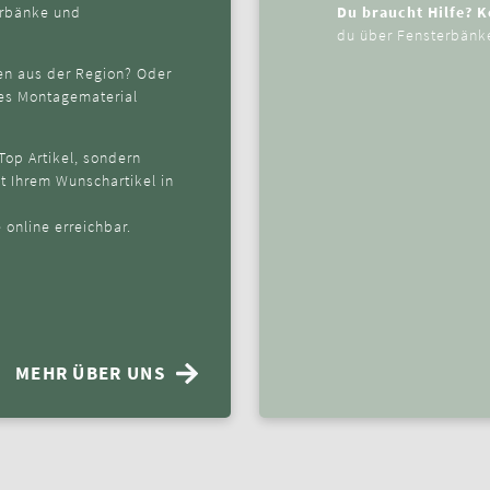
terbänke und
Du braucht Hilfe? 
du über Fensterbänke
en aus der Region? Oder
ges Montagematerial
 Top Artikel, sondern
it Ihrem Wunschartikel in
 online erreichbar.
MEHR ÜBER UNS