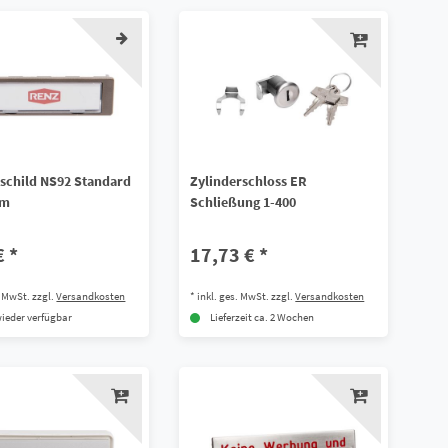
child NS92 Standard
Zylinderschloss ER
mm
Schließung 1-400
€ *
17,73 € *
. MwSt.
zzgl.
Versandkosten
*
inkl. ges. MwSt.
zzgl.
Versandkosten
ieder verfügbar
Lieferzeit ca. 2 Wochen