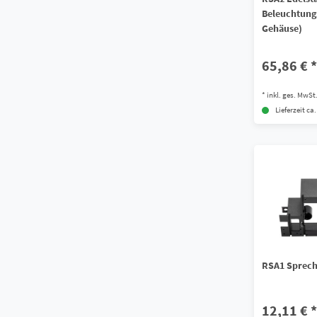
Beleuchtung
Gehäuse)
65,86 € *
*
inkl. ges. MwSt
Lieferzeit ca
RSA1 Sprech
12,11 € *