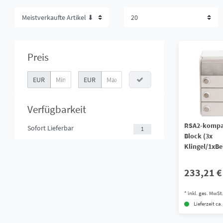
Preis
EUR
EUR
Verfügbarkeit
RSA2-kompak
Sofort Lieferbar
1
Block (3x
Klingel/1xB
233,21 €
*
inkl. ges. MwSt
Lieferzeit ca