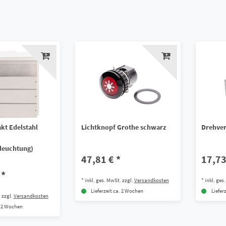
t Edelstahl
Lichtknopf Grothe schwarz
Drehver
eleuchtung)
47,81 € *
17,73
 *
*
inkl. ges. MwSt.
zzgl.
Versandkosten
*
inkl. ges
Lieferzeit ca. 2 Wochen
Liefer
.
zzgl.
Versandkosten
. 2 Wochen