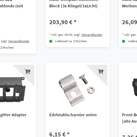
sblende (mit
Block (3x Klingel/1xLicht)
Werbun
203,90 € *
26,09
*
inkl. ges. MwSt.
zzgl.
Versandkosten
*
inkl. ges
.
zzgl.
Versandkosten
Lieferzeit ca. 2 Wochen
Liefer
. 2 Wochen
gitter Adapter
Edelstahlscharnier unten
Front-B
(alte A
6,15 € *