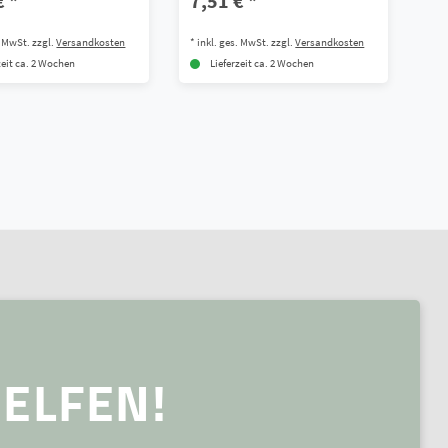
€ *
7,51 € *
. MwSt.
zzgl.
Versandkosten
*
inkl. ges. MwSt.
zzgl.
Versandkosten
zeit ca. 2 Wochen
Lieferzeit ca. 2 Wochen
ELFEN!