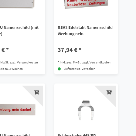
U Namensschild (mit
RSA2 Edelstahl Namensschild
e)
Werbung nein
 € *
37,94 € *
. MwSt.
zzgl.
Versandkosten
*
inkl. ges. MwSt.
zzgl.
Versandkosten
zeit ca. 2 Wochen
Lieferzeit ca. 2 Wochen
LU Namensschild
Schlossfeder 448/ER