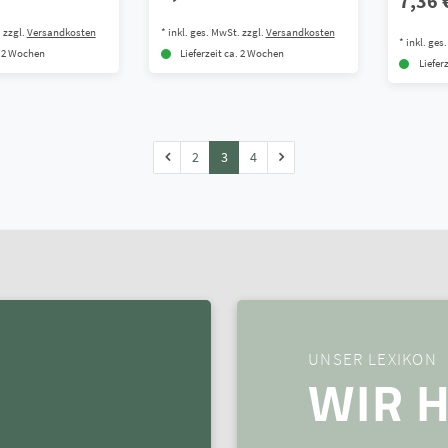
7,36 
.
zzgl.
Versandkosten
*
inkl. ges. MwSt.
zzgl.
Versandkosten
*
inkl. ges
. 2 Wochen
Lieferzeit ca. 2 Wochen
Liefer
2
3
4
UNSER LEXIKON
WIR H