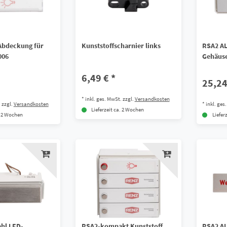
-Abdeckung für
Kunststoffscharnier links
RSA2 AL
006
Gehäus
6,49 € *
25,24
*
inkl. ges. MwSt.
zzgl.
Versandkosten
.
zzgl.
Versandkosten
*
inkl. ges
Lieferzeit ca. 2 Wochen
. 2 Wochen
Liefer
ahl LED-
RSA2-kompakt Kunststoff
RSA2 A