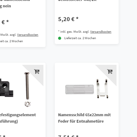
g nein
5,20 € *
 € *
*
inkl. ges. MwSt.
zzgl.
Versandkosten
. MwSt.
zzgl.
Versandkosten
Lieferzeit ca. 2 Wochen
zeit ca. 2 Wochen
efestigungselement
Namensschild 65x22mm mit
usführung)
Feder für Entnahmetüre