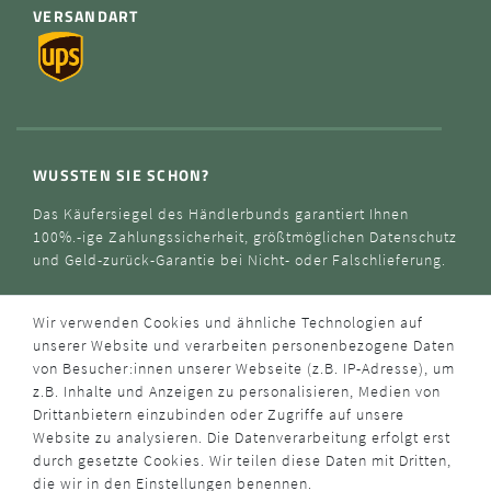
VERSANDART
WUSSTEN SIE SCHON?
Das Käufersiegel des Händlerbunds garantiert Ihnen
100%.-ige Zahlungssicherheit, größtmöglichen Datenschutz
und Geld-zurück-Garantie bei Nicht- oder Falschlieferung.
Wir verwenden Cookies und ähnliche Technologien auf
unserer Website und verarbeiten personenbezogene Daten
von Besucher:innen unserer Webseite (z.B. IP-Adresse), um
z.B. Inhalte und Anzeigen zu personalisieren, Medien von
Drittanbietern einzubinden oder Zugriffe auf unsere
Website zu analysieren. Die Datenverarbeitung erfolgt erst
durch gesetzte Cookies. Wir teilen diese Daten mit Dritten,
die wir in den Einstellungen benennen.