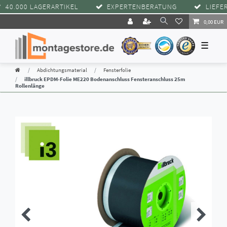
.000 LAGERARTIKEL
EXPERTENBERATUNG
LIEFERUN
0,00 EUR
☰
Abdichtungsmaterial
Fensterfolie
illbruck EPDM-Folie ME220 Bodenanschluss Fensteranschluss 25m
Rollenlänge