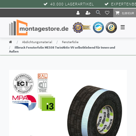
40.000 LAGERARTIKEL
EXPERTENBERAT
0,00 EUR
☰
Abdichtungsmaterial
Fensterfolie
illbruck Fensterfolie ME508 TwinAktiv VV selbstklebend für Innen und
Außen