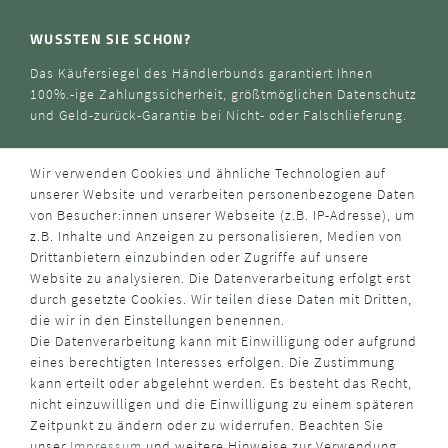
WUSSTEN SIE SCHON?
Das Käufersiegel des Händlerbunds garantiert Ihnen
100%.-ige Zahlungssicherheit, größtmöglichen Datenschutz
und Geld-zurück-Garantie bei Nicht- oder Falschlieferung.
Wir verwenden Cookies und ähnliche Technologien auf
unserer Website und verarbeiten personenbezogene Daten
von Besucher:innen unserer Webseite (z.B. IP-Adresse), um
z.B. Inhalte und Anzeigen zu personalisieren, Medien von
Drittanbietern einzubinden oder Zugriffe auf unsere
Website zu analysieren. Die Datenverarbeitung erfolgt erst
durch gesetzte Cookies. Wir teilen diese Daten mit Dritten,
die wir in den Einstellungen benennen.
Die Datenverarbeitung kann mit Einwilligung oder aufgrund
eines berechtigten Interesses erfolgen. Die Zustimmung
kann erteilt oder abgelehnt werden. Es besteht das Recht,
nicht einzuwilligen und die Einwilligung zu einem späteren
Zeitpunkt zu ändern oder zu widerrufen. Beachten Sie
unser
Impressum
und weitere Hinweise zur Verwendung