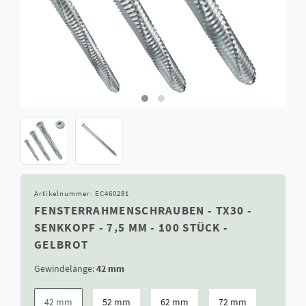
Artikelnummer:
EC460281
FENSTERRAHMENSCHRAUBEN - TX30 -
SENKKOPF - 7,5 MM - 100 STÜCK -
GELBROT
Gewindelänge:
42 mm
42 mm
52 mm
62 mm
72 mm