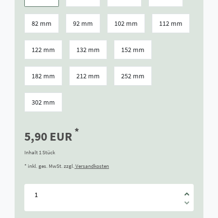
82 mm
92 mm
102 mm
112 mm
122 mm
132 mm
152 mm
182 mm
212 mm
252 mm
302 mm
*
5,90 EUR
Inhalt
1
Stück
* inkl. ges. MwSt. zzgl.
Versandkosten