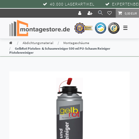
40.000 LAGERARTIKEL
EXPERTENBERA
0,00 EUR
☰
Abdichtungsmaterial
Montageschäume
GelbRot Pistolen- & Schaumreiniger 500 ml PU-Schaum Reiniger
Pistolenreiniger