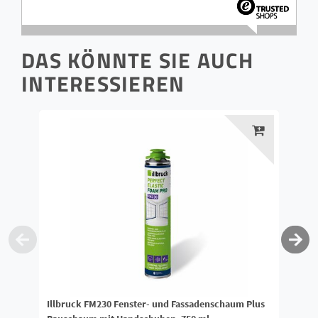
DAS KÖNNTE SIE AUCH
INTERESSIEREN
Illbruck FM230 Fenster- und Fassadenschaum Plus
illbr