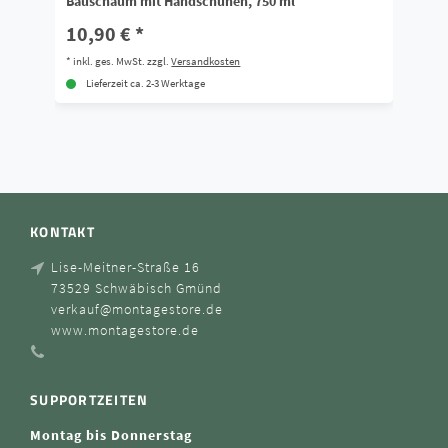
Bauschaum mit Handschuhen, 750 ml
Ba
10,90 € *
7
*
inkl. ges. MwSt.
zzgl.
Versandkosten
*
i
Lieferzeit ca. 2-3 Werktage
KONTAKT
Lise-Meitner-Straße 16
73529 Schwäbisch Gmünd
verkauf@montagestore.de
www.montagestore.de
SUPPORTZEITEN
Montag bis Donnerstag