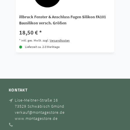
illbruck Fenster & Anschluss Fugen Silikon FA101
Il
Bausilikon versch. Größen
A
18,50 € *
1
*
inkl. ges. MwSt.
zzgl.
Versandkosten
*
i
Lieferzeit ca. 2-3 Werktage
KONTAKT
Lise-Meitner-Straße 16
73529 Schwäbisch Gmünd
verkauf@montagestore.de
www.montagestore.de