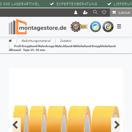
00 LAGERARTIKEL
EXPERTENBERATUNG
LIEFERUNG 
0,00 EUR
☰
Abdichtungsmaterial
Zubehör
Profi Kreppband Malerkrepp Abdeckband Abklebeband Kreppklebeband
Allround - Tape 19- 50 mm