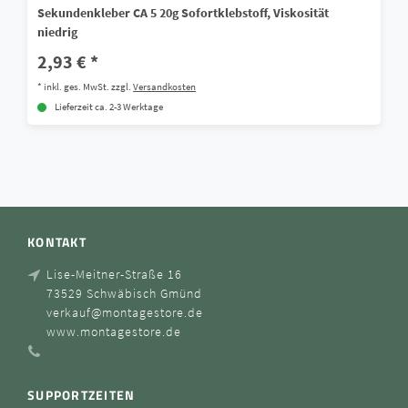
Sekundenkleber CA 5 20g Sofortklebstoff, Viskosität
niedrig
2,93 € *
*
inkl. ges. MwSt.
zzgl.
Versandkosten
Lieferzeit ca. 2-3 Werktage
KONTAKT
Lise-Meitner-Straße 16
73529 Schwäbisch Gmünd
verkauf@montagestore.de
www.montagestore.de
SUPPORTZEITEN