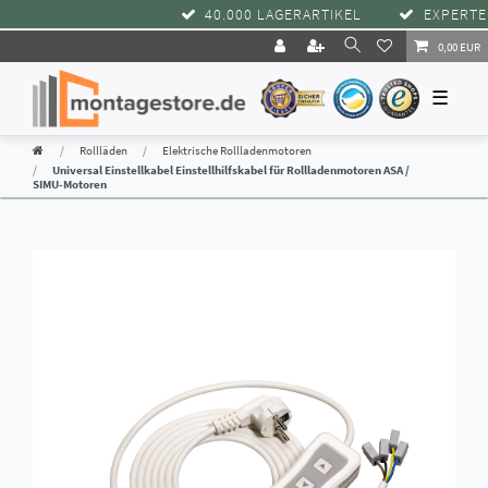
40.000 LAGERARTIKEL
EXPERTEN
0,00 EUR
☰
Rollläden
Elektrische Rollladenmotoren
Universal Einstellkabel Einstellhilfskabel für Rollladenmotoren ASA /
SIMU-Motoren