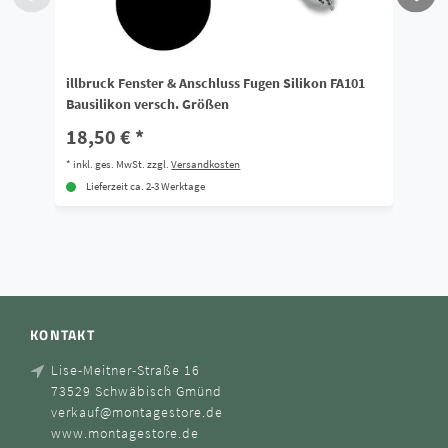
illbruck Fenster & Anschluss Fugen Silikon FA101
il
Bausilikon versch. Größen
Ba
18,50 € *
9
*
inkl. ges. MwSt.
zzgl.
Versandkosten
*
i
Lieferzeit ca. 2-3 Werktage
KONTAKT
Lise-Meitner-Straße 16
73529 Schwäbisch Gmünd
verkauf@montagestore.de
www.montagestore.de