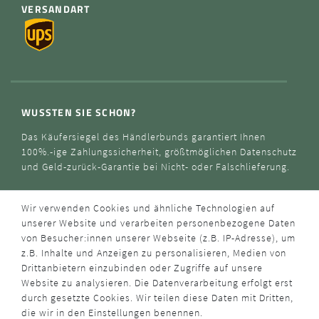
VERSANDART
WUSSTEN SIE SCHON?
Das Käufersiegel des Händlerbunds garantiert Ihnen
100%.-ige Zahlungssicherheit, größtmöglichen Datenschutz
und Geld-zurück-Garantie bei Nicht- oder Falschlieferung.
Wir verwenden Cookies und ähnliche Technologien auf
unserer Website und verarbeiten personenbezogene Daten
von Besucher:innen unserer Webseite (z.B. IP-Adresse), um
z.B. Inhalte und Anzeigen zu personalisieren, Medien von
Drittanbietern einzubinden oder Zugriffe auf unsere
Website zu analysieren. Die Datenverarbeitung erfolgt erst
durch gesetzte Cookies. Wir teilen diese Daten mit Dritten,
die wir in den Einstellungen benennen.