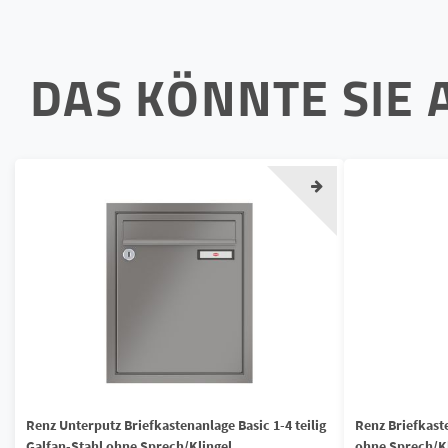
DAS KÖNNTE SIE 
Renz Unterputz Briefkastenanlage Basic 1-4 teilig
Renz Briefkaste
Galfan-Stahl ohne Sprech/Klingel
ohne Sprech/Kl