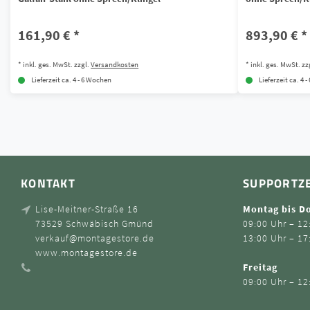
161,90 € *
893,90 € *
*
inkl. ges. MwSt.
zzgl.
Versandkosten
*
inkl. ges. MwSt.
zz
Lieferzeit ca. 4 - 6 Wochen
Lieferzeit ca. 4 
KONTAKT
SUPPORTZ
Lise-Meitner-Straße 16
Montag bis D
73529 Schwäbisch Gmünd
09:00 Uhr – 12
verkauf@montagestore.de
13:00 Uhr – 17
www.montagestore.de
Freitag
09:00 Uhr – 12