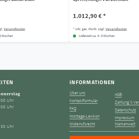
1.012,90 € *
gl.
Versandkosten
*
inkl. ges. MwSt.
zzgl.
Versandkosten
- 6 Wochen
Lieferzeit ca. 4 - 6 Wochen
EITEN
INFORMATIONEN
Über uns
onnerstag
AGB
:00 Uhr
Kontaktformular
Zahlung & Ve
:00 Uhr
FAQ
Datenschutz
Montage-Lexikon
Impressum
Widerrufsrecht
Markenwelt
:30 Uhr