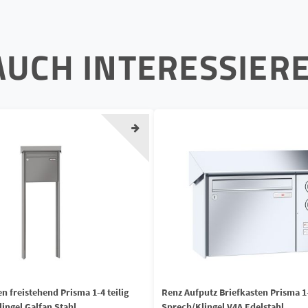
AUCH INTERESSIER
n freistehend Prisma 1-4 teilig
Renz Aufputz Briefkasten Prisma 1-
ingel Galfan Stahl
Sprech/Klingel V4A Edelstahl