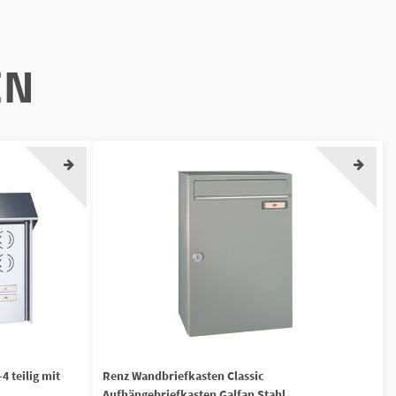
EN
4 teilig mit
Renz Wandbriefkasten Classic
Aufhängebriefkasten Galfan Stahl