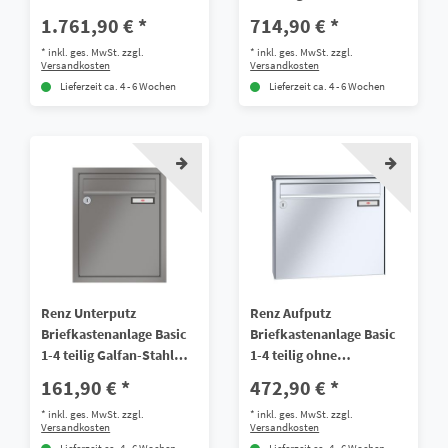
Sprech/Klingel Edelstahl
Sprech/Klingel in
1.761,90 € *
714,90 € *
V4A
Edelstahl V4A
*
inkl. ges. MwSt.
zzgl.
*
inkl. ges. MwSt.
zzgl.
Versandkosten
Versandkosten
Lieferzeit ca. 4 - 6 Wochen
Lieferzeit ca. 4 - 6 Wochen
Renz Unterputz
Renz Aufputz
Briefkastenanlage Basic
Briefkastenanlage Basic
1-4 teilig Galfan-Stahl
1-4 teilig ohne
ohne Sprech/Klingel
Sprech/Klingel in
161,90 € *
472,90 € *
Edelstahl V4A
*
inkl. ges. MwSt.
zzgl.
*
inkl. ges. MwSt.
zzgl.
Versandkosten
Versandkosten