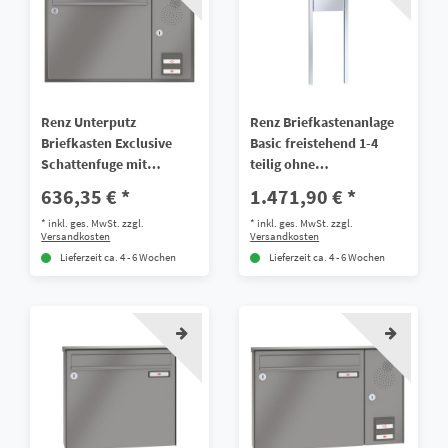
Renz Unterputz
Renz Briefkastenanlage
Briefkasten Exclusive
Basic freistehend 1-4
Schattenfuge mit
teilig ohne
Sprech/Klingel 1-4 teilig
Sprech/Klingel
636,35 € *
1.471,90 € *
Galfan Stahl
*
inkl. ges. MwSt.
zzgl.
*
inkl. ges. MwSt.
zzgl.
Versandkosten
Versandkosten
Lieferzeit ca. 4 - 6 Wochen
Lieferzeit ca. 4 - 6 Wochen