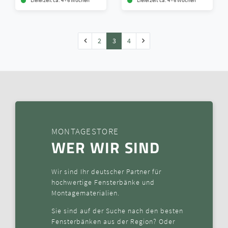
Lieferzeit ca. 4 - 6 Wochen
Lieferzeit ca. 4 - 6 Wochen
2
3
4
MONTAGESTORE
WER WIR SIND
Wir sind Ihr deutscher Partner für
hochwertige Fensterbänke und
Montagematerialien.
Sie sind auf der Suche nach den besten
Fensterbänken aus der Region? Oder