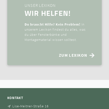
UNSER LEXIKON
WIR HELFEN!
Du braucht Hilfe? Kein Problem!
In
unserem Lexikon findest du alles, was
du über Fensterbänke und
Montagematerial wissen solltest.
ZUM LEXIKON
KONTAKT
Lise-Meitner-Straße 16