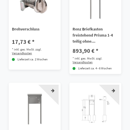
Drehverschluss
Renz Briefkasten
freistehend Prisma 1-4
17,73 € *
teilig ohne
Sprech/Klingel Galfan
893,90 € *
*
inkl. ges. MwSt.
zzgl.
Stahl
Versandkosten
*
inkl. ges. MwSt.
zzgl.
Lieferzeit ca. 2 Wochen
Versandkosten
Lieferzeit ca. 4 - 6 Wochen