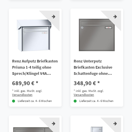
Renz Aufputz Briefkasten
Renz Unterputz
Prisma 1-4 teilig ohne
Briefkasten Exclusive
Sprech/Klingel V4A
Schattenfuge ohne
Edelstahl
Sprech/Klingel 1-4 teilig
689,90 € *
348,90 € *
Galfan Stahl
*
inkl. ges. MwSt.
zzgl.
*
inkl. ges. MwSt.
zzgl.
Versandkosten
Versandkosten
Lieferzeit ca. 4 - 6 Wochen
Lieferzeit ca. 4 - 6 Wochen