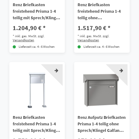
Renz Briefkasten
Renz Briefkasten
freistehend Prisma 1-4
freistehend Prisma 1-4
teilig mit Sprech/Klingel
teilig ohne
Galfan Stahl
Sprech/Klingel V4A
1.204,90 € *
1.517,90 € *
Edelstahl
*
inkl. ges. MwSt.
zzgl.
*
inkl. ges. MwSt.
zzgl.
Versandkosten
Versandkosten
Lieferzeit ca. 4 - 6 Wochen
Lieferzeit ca. 4 - 6 Wochen
Renz Briefkasten
Renz Aufputz Briefkasten
freistehend Prisma 1-4
Prisma 1-4 teilig ohne
teilig mit Sprech/Klingel
Sprech/Klingel Galfan
V4A Edelstahl
Stahl