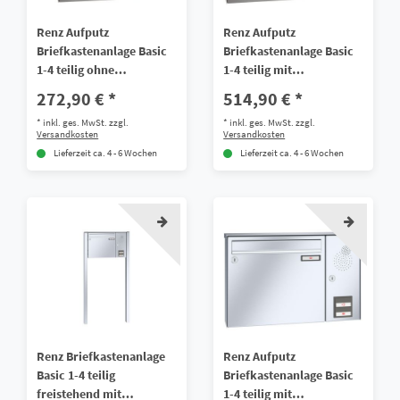
Renz Aufputz
Renz Aufputz
Briefkastenanlage Basic
Briefkastenanlage Basic
1-4 teilig ohne
1-4 teilig mit
Sprech/Klingel Alu
Sprech/Klingel Alu
272,90 € *
514,90 € *
*
inkl. ges. MwSt.
zzgl.
*
inkl. ges. MwSt.
zzgl.
Versandkosten
Versandkosten
Lieferzeit ca. 4 - 6 Wochen
Lieferzeit ca. 4 - 6 Wochen
Renz Briefkastenanlage
Renz Aufputz
Basic 1-4 teilig
Briefkastenanlage Basic
freistehend mit
1-4 teilig mit