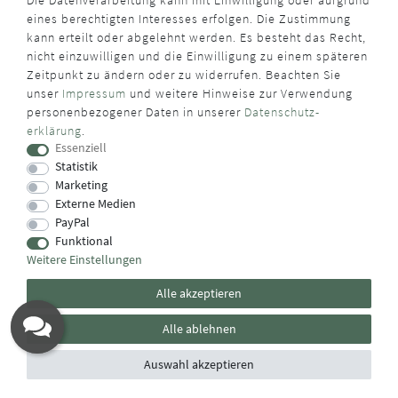
Die Datenverarbeitung kann mit Einwilligung oder aufgrund
eines berechtigten Interesses erfolgen. Die Zustimmung
kann erteilt oder abgelehnt werden. Es besteht das Recht,
nicht einzuwilligen und die Einwilligung zu einem späteren
Zeitpunkt zu ändern oder zu widerrufen. Beachten Sie
unser
Impressum
und weitere Hinweise zur Verwendung
WUSSTEN SIE SCHON?
personenbezogener Daten in unserer
Daten­schutz­
erklärung
.
Das Käufersiegel des Händlerbunds garantiert Ihnen
Essenziell
100%.-ige Zahlungssicherheit, größtmöglichen Datenschutz
Statistik
und Geld-zurück-Garantie bei Nicht- oder Falschlieferung.
Marketing
Externe Medien
PayPal
Funktional
Weitere Einstellungen
Alle akzeptieren
Alle ablehnen
Auswahl akzeptieren