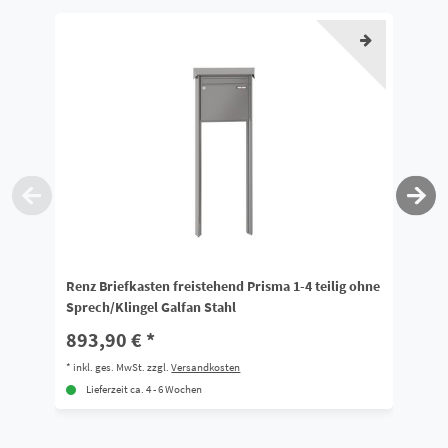
Renz Briefkasten freistehend Prisma 1-4 teilig ohne
Re
Sprech/Klingel Galfan Stahl
Ga
893,90 € *
1
*
inkl. ges. MwSt.
zzgl.
Versandkosten
*
i
Lieferzeit ca. 4 - 6 Wochen