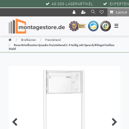
40.000 LAGERARTIKEL
EXPERTENBE
0,00 EUR
☰
Briefkästen
Freistehend
Renz Briefkasten Quadra freistehend 1-4 teilig mit Sprech/Klingel Galfan
Stahl