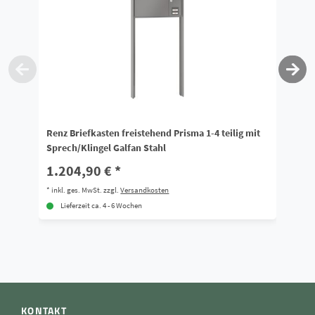
Renz Briefkasten freistehend Prisma 1-4 teilig mit
Re
Sprech/Klingel Galfan Stahl
oh
1.204,90 € *
8
*
inkl. ges. MwSt.
zzgl.
Versandkosten
*
i
Lieferzeit ca. 4 - 6 Wochen
KONTAKT