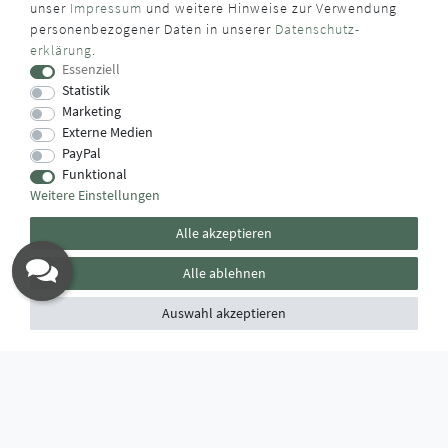
unser
Impressum
und weitere Hinweise zur Verwendung
WUSSTEN SIE SCHON?
personenbezogener Daten in unserer
Daten­schutz­
erklärung
.
Das Käufersiegel des Händlerbunds garantiert Ihnen
Essenziell
100%.-ige Zahlungssicherheit, größtmöglichen Datenschutz
Statistik
und Geld-zurück-Garantie bei Nicht- oder Falschlieferung.
Marketing
Externe Medien
PayPal
Funktional
Weitere Einstellungen
Alle akzeptieren
Alle ablehnen
Auswahl akzeptieren