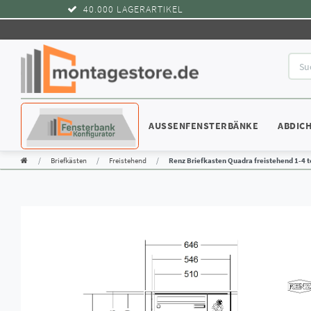
40.000 LAGERARTIKEL
KONFIGURATOR
AUSSENFENSTERBÄNKE
ABDIC
Briefkästen
Freistehend
Renz Briefkasten Quadra freistehend 1-4 te