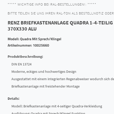
***** WICHTIGE INFO BEI RAL-BESTELLUNGEN!: *****
BITTE TEILEN SIE UNS IHREN RAL-TON ALS BESTELLNOTIZ ODER 
RENZ BRIEFKASTENANLAGE QUADRA 1-4-TEILIG
370X330 ALU
Modell: Quadra Mit Sprech/Klingel
Artikelnummer: 10025660
Produktbeschreibung:
DIN EN 13724
Moderne, eckiges und hochwertiges Design
Ausgestattet mit einem integrierten Regenabweiser wodurch sich de
Briefkastenanlage mit freistehender Montage
Details:
Modell: Briefkastenanlage mit 4-seitiger Quadra-Verkleidung
Ausführung: Quadra mit Sprech/Klingel Funktion