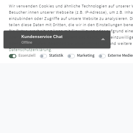
893,90 € *
2.75
Wir verwenden Cookies und ähnliche Technologien auf unserer
Besucher:innen unserer Webseite (z.B. IP-Adresse), um z.B. Inha
*
inkl. ges. MwSt.
zzgl.
Versandkosten
*
inkl. ge
einzubinden oder Zugriffe auf unsere Website zu analysieren. Di
Lieferzeit ca. 4 - 6 Wochen
Liefe
teilen diese Daten mit Dritten, die wir in den Einstellungen ben
Die Datenverarbeitung kann mit Einwilligung oder aufgrund eine
Kundenservice Chat
Kundenservice Chat
oder abgelehnt werden. Es besteht das Recht, nicht einzuwillig
Offline
Offline
oder zu widerrufen. Beachten Sie unser
Impressum
und weitere
Daten­schutz­erklärung
.
Essenziell
Statistik
Marketing
Externe Medie
KONTAKT
SUPPORTZ
Lise-Meitner-Straße 16
Montag bis D
73529 Schwäbisch Gmünd
09:00 Uhr – 12
verkauf@montagestore.de
13:00 Uhr – 17
www.montagestore.de
Freitag
09:00 Uhr – 12