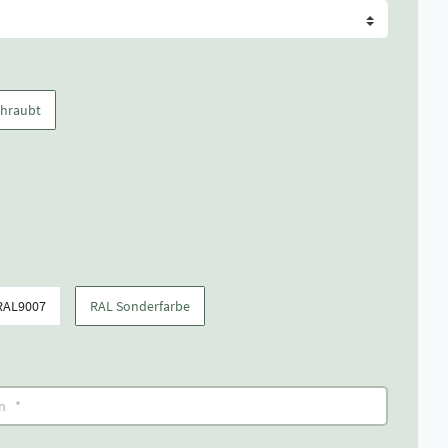
chraubt
RAL9007
RAL Sonderfarbe