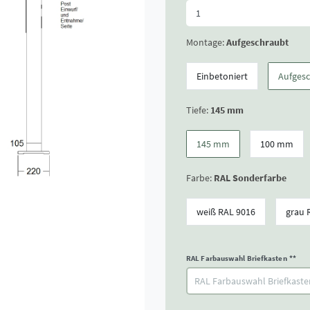
Montage:
Aufgeschraubt
Einbetoniert
Aufges
Tiefe:
145 mm
145 mm
100 mm
Farbe:
RAL Sonderfarbe
weiß RAL 9016
grau 
RAL Farbauswahl Briefkasten
**