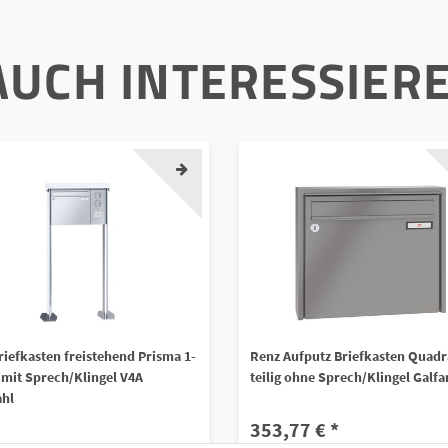
AUCH INTERESSIER
riefkasten freistehend Prisma 1-
Renz Aufputz Briefkasten Quadr
g mit Sprech/Klingel V4A
teilig ohne Sprech/Klingel Galfa
ahl
353,77 € *