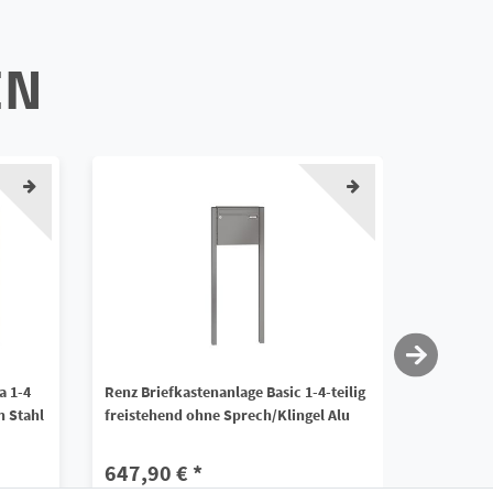
EN
a 1-4
Renz Briefkastenanlage Basic 1-4-teilig
Renz Unte
n Stahl
freistehend ohne Sprech/Klingel Alu
Schattenf
teilig Gal
647,90 € *