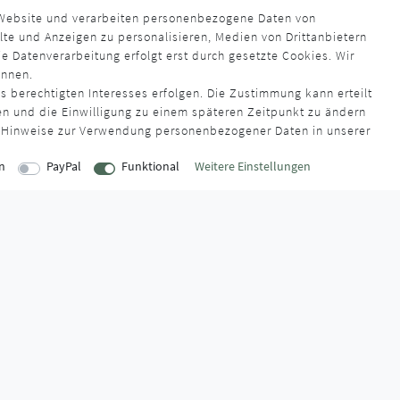
3,90 € *
 Website und verarbeiten personenbezogene Daten von
*
inkl. ges. MwSt.
zzgl.
Versandkosten
lte und Anzeigen zu personalisieren, Medien von Drittanbietern
s. MwSt.
zzgl.
Versandkosten
Lieferzeit ca. 4 - 6 Wochen
e Datenverarbeitung erfolgt erst durch gesetzte Cookies. Wir
rzeit ca. 4 - 6 Wochen
ennen.
s berechtigten Interesses erfolgen. Die Zustimmung kann erteilt
en und die Einwilligung zu einem späteren Zeitpunkt zu ändern
 Hinweise zur Verwendung personenbezogener Daten in unserer
n
PayPal
Funktional
Weitere Einstellungen
EITEN
INFORMATIONEN
Über uns
onnerstag
AGB
:00 Uhr
Kontaktformular
Zahlung & Ve
:00 Uhr
FAQ
Datenschutz
Montage-Lexikon
Impressum
Widerrufsrecht
Markenwelt
:30 Uhr
Widerruf erklären