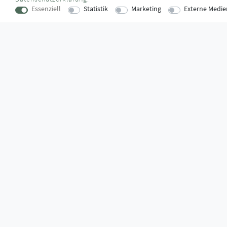
Essenziell
Statistik
Marketing
Externe Medie
KONTAKT
SUPPORTZ
Lise-Meitner-Straße 16
Montag bis D
73529 Schwäbisch Gmünd
09:00 Uhr – 12
verkauf@montagestore.de
13:00 Uhr – 17
www.montagestore.de
Freitag
09:00 Uhr – 12
WUSSTEN SIE SCHON?
Das Käufersiegel des Händlerbunds garantiert Ihnen 100%.-ige 
größtmöglichen Datenschutz und Geld-zurück-Garantie bei Nicht