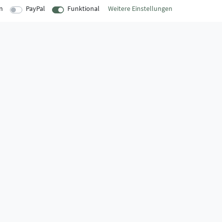
n
PayPal
Funktional
Weitere Einstellungen
EITEN
INFORMATIONEN
Über uns
onnerstag
AGB
:00 Uhr
Kontaktformular
Zahlung & Ve
:00 Uhr
FAQ
Datenschutz
Montage-Lexikon
Impressum
Widerrufsrecht
Markenwelt
:30 Uhr
Widerruf erklären
Zahlungssicherheit,
- oder Falschlieferung.