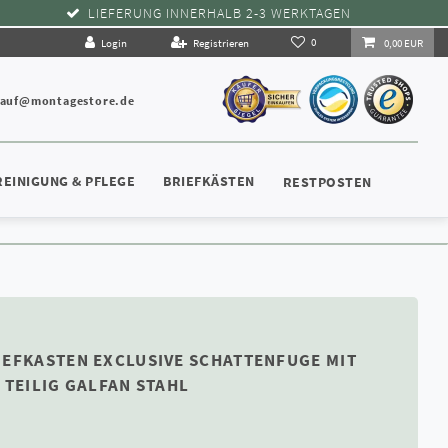
LIEFERUNG INNERHALB 2-3 WERKTAGEN
0
Login
Registrieren
0,00 EUR
kauf@montagestore.de
REINIGUNG & PFLEGE
BRIEFKÄSTEN
RESTPOSTEN
IEFKASTEN EXCLUSIVE SCHATTENFUGE MIT
 TEILIG GALFAN STAHL