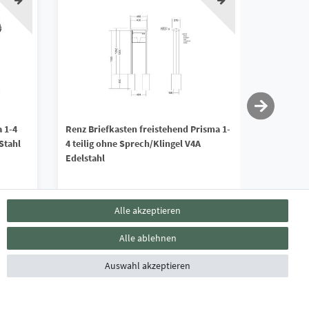
 1-4
Renz Briefkasten freistehend Prisma 1-
Renz Unte
 Stahl
4 teilig ohne Sprech/Klingel V4A
Basic 1-4
Edelstahl
Sprech/Kl
1.517,90 € *
161,90
Alle akzeptieren
*
inkl. ges. MwSt.
zzgl.
Versandkosten
*
inkl. ges. 
Alle ablehnen
Lieferzeit ca. 4 - 6 Wochen
Lieferzei
Auswahl akzeptieren