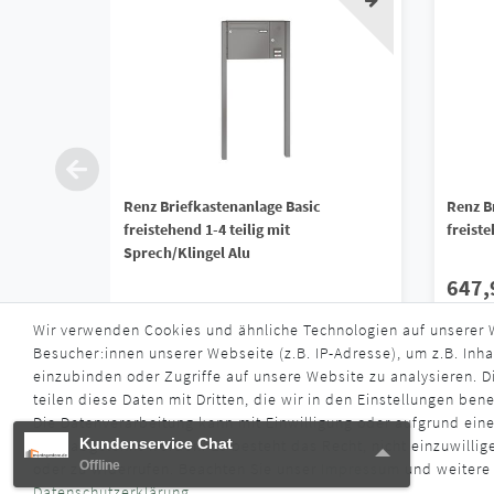
Renz Briefkastenanlage Basic
Renz Br
freistehend 1-4 teilig mit
freist
Sprech/Klingel Alu
647,
849,90 € *
Wir verwenden Cookies und ähnliche Technologien auf unserer
*
inkl. ge
Besucher:innen unserer Webseite (z.B. IP-Adresse), um z.B. Inha
*
inkl. ges. MwSt.
zzgl.
Versandkosten
Liefe
einzubinden oder Zugriffe auf unsere Website zu analysieren. Di
Lieferzeit ca. 4 - 6 Wochen
teilen diese Daten mit Dritten, die wir in den Einstellungen ben
Die Datenverarbeitung kann mit Einwilligung oder aufgrund eine
Kundenservice Chat
Kundenservice Chat
oder abgelehnt werden. Es besteht das Recht, nicht einzuwillig
Offline
Offline
oder zu widerrufen. Beachten Sie unser
Impressum
und weitere
Daten­schutz­erklärung
.