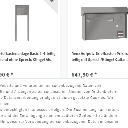
iefkastenanlage Basic 1-4-teilig
Renz Aufputz Briefkasten Prisma
ehend ohne Sprech/Klingel Alu
teilig mit Sprech/Klingel Galfan
90 € *
647,90 € *
 Website und verarbeiten personenbezogene Daten von
s. MwSt.
zzgl.
Versandkosten
*
inkl. ges. MwSt.
zzgl.
Versandkosten
lte und Anzeigen zu personalisieren, Medien von Drittanbietern
rzeit ca. 4 - 6 Wochen
Lieferzeit ca. 4 - 6 Wochen
e Datenverarbeitung erfolgt erst durch gesetzte Cookies. Wir
ennen.
s berechtigten Interesses erfolgen. Die Zustimmung kann erteilt
en und die Einwilligung zu einem späteren Zeitpunkt zu ändern
 Hinweise zur Verwendung personenbezogener Daten in unserer