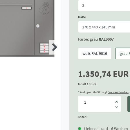
Maße
Farbe:
grau RAL9007
weiß RAL 9016
grau 
1.350,74 EU
Inhalt
1
Stück
* inkl. ges. MwSt. zzgl.
Versandkosten
Anzahl
Lieferzeit ca. 4 - 6 Wochen