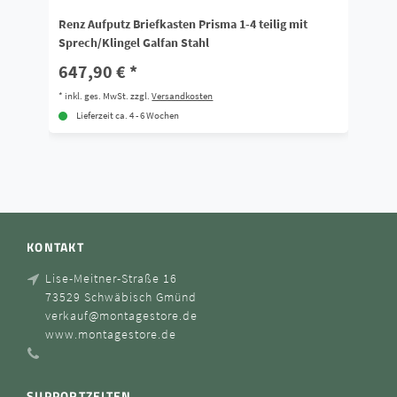
Renz Aufputz Briefkasten Prisma 1-4 teilig mit
Re
Sprech/Klingel Galfan Stahl
Ga
647,90 € *
1
*
inkl. ges. MwSt.
zzgl.
Versandkosten
*
i
Lieferzeit ca. 4 - 6 Wochen
KONTAKT
Lise-Meitner-Straße 16
73529 Schwäbisch Gmünd
verkauf@montagestore.de
www.montagestore.de
SUPPORTZEITEN